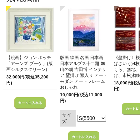
【絵画】ジョン ボッチ
版画 絵画 名画 日本画
《壁掛け》桜
「アーンズ ブーケ」(版
日本アルプス十二題 劔
ばざいく)4枚
画シルクスクリーン)
山の朝 吉田博 インテリ
くら、無地、
ア 壁掛け 額入り アート
け、市松)樺
32,000円(税込35,200
モダン アートフレーム
円)
18,000円(税
おしゃれ
円)
10,000円(税込11,000
円)
サイ
ズ