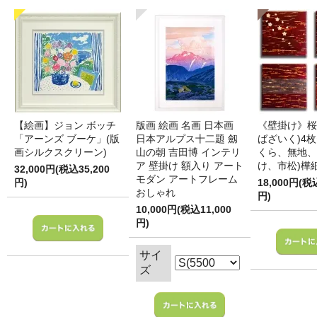
【絵画】ジョン ボッチ
版画 絵画 名画 日本画
《壁掛け》桜
「アーンズ ブーケ」(版
日本アルプス十二題 劔
ばざいく)4枚
画シルクスクリーン)
山の朝 吉田博 インテリ
くら、無地、
ア 壁掛け 額入り アート
け、市松)樺
32,000円(税込35,200
モダン アートフレーム
円)
18,000円(税
おしゃれ
円)
10,000円(税込11,000
円)
サイ
ズ