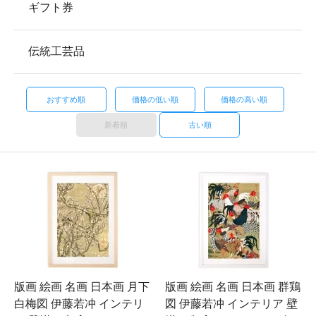
ギフト券
伝統工芸品
おすすめ順
価格の低い順
価格の高い順
新着順
古い順
版画 絵画 名画 日本画 月下
版画 絵画 名画 日本画 群鶏
白梅図 伊藤若冲 インテリ
図 伊藤若冲 インテリア 壁