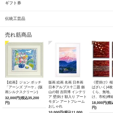
ギフト券
伝統工芸品
売れ筋商品
【絵画】ジョン ボッチ
版画 絵画 名画 日本画
《壁掛け》桜
「アーンズ ブーケ」(版
日本アルプス十二題 劔
ばざいく)4枚
画シルクスクリーン)
山の朝 吉田博 インテリ
くら、無地、
ア 壁掛け 額入り アート
け、市松)樺
32,000円(税込35,200
モダン アートフレーム
円)
18,000円(税
おしゃれ
円)
10,000円(税込11,000