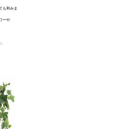
ても和みま
ワーや
)」