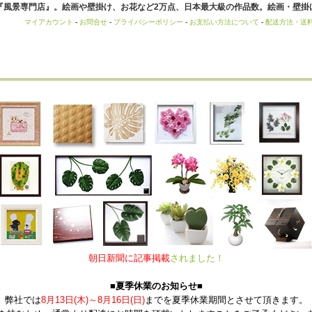
風景専門店』。絵画や壁掛け、お花など2万点、日本最大級の作品数。絵画・壁掛け
マイアカウント
-
お問合せ
-
プライバシーポリシー
-
お支払い方法について
-
配送方法・送
朝日新聞に記事掲載
されました！
■夏季休業のお知らせ■
弊社では
8月13日(木)～8月16日(日)
までを夏季休業期間とさせて頂きます。