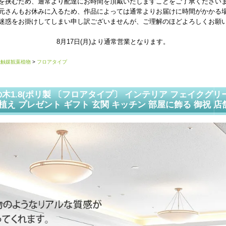
を挟むため、通常より配達にお時間を頂戴いたしますことをご了承ください
元さんもお休みに入るため、作品によっては通常よりお届けに時間がかかる
迷惑をお掛けしてしまい申し訳ございませんが、ご理解のほどよろしくお願
8月17日(月)より通常営業となります。
光触媒観葉植物
>
フロアタイプ
木1.8(ポリ製 〔フロアタイプ〕 インテリア フェイクグリ
鉢植え プレゼント ギフト 玄関 キッチン 部屋に飾る 御祝 店