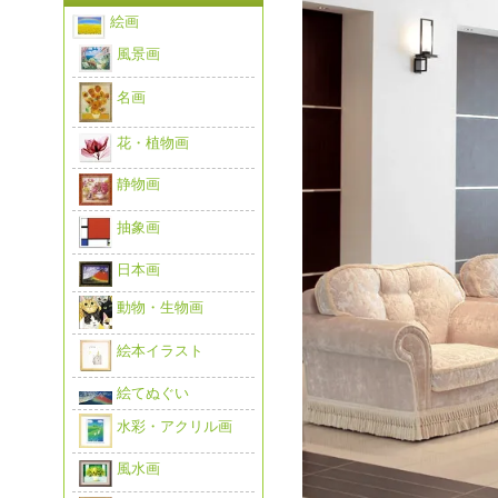
絵画
風景画
名画
花・植物画
静物画
抽象画
日本画
動物・生物画
絵本イラスト
絵てぬぐい
水彩・アクリル画
風水画