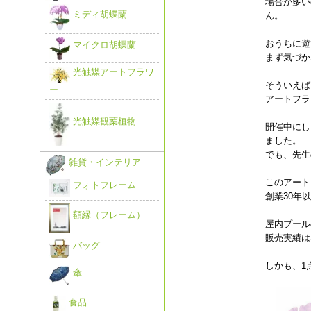
場合が多い
ミディ胡蝶蘭
ん。
おうちに遊
マイクロ胡蝶蘭
まず気づか
光触媒アートフラワ
そういえば
ー
アートフラ
光触媒観葉植物
開催中にし
ました。
でも、先生
雑貨・インテリア
このアート
フォトフレーム
創業30年
額縁（フレーム）
屋内プール
販売実績は
バッグ
しかも、1
傘
食品