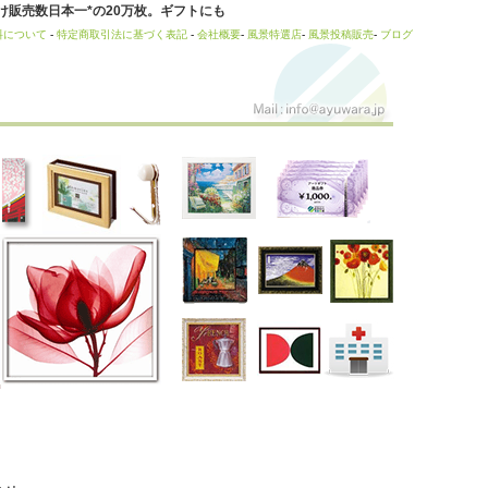
販売数日本一*の20万枚。ギフトにも
料について
-
特定商取引法に基づく表記
-
会社概要
-
風景特選店
-
風景投稿販売
-
ブログ