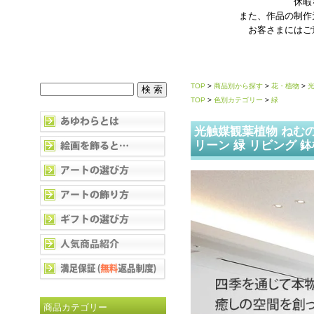
休暇
また、作品の制作
お客さまにはご
TOP
>
商品別から探す
>
花・植物
>
TOP
>
色別カテゴリー
>
緑
光触媒観葉植物 ねむの
リーン 緑 リビング 
商品カテゴリー