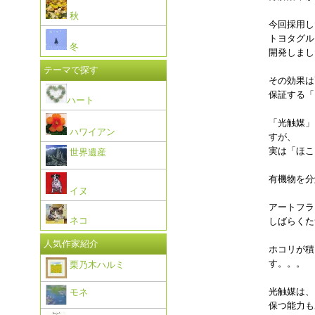
秋
今回採用し
トヨタグル
冬
開発しまし
テーマで探す
その効果は
保証する「
ハート
「光触媒」
ハワイアン
すが、
実は「ほこ
世界遺産
有機物を分
イヌ
アートフラ
ネコ
しばらくた
人気作家紹介
ホコリが積
す。。。
栗乃木ハルミ
光触媒は、
モネ
保つ能力も