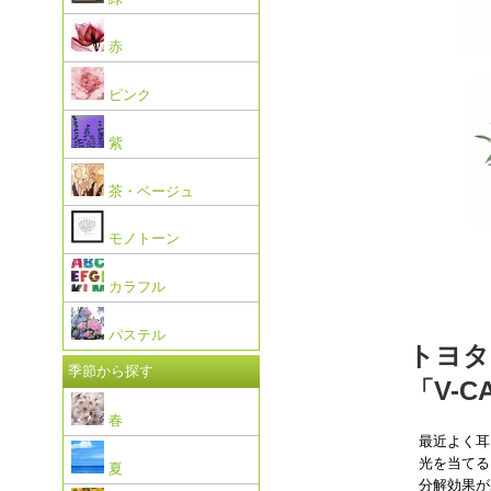
赤
ピンク
紫
茶・ベージュ
モノトーン
カラフル
パステル
トヨタ
季節から探す
「V-
春
最近よく耳
光を当てる
夏
分解効果が