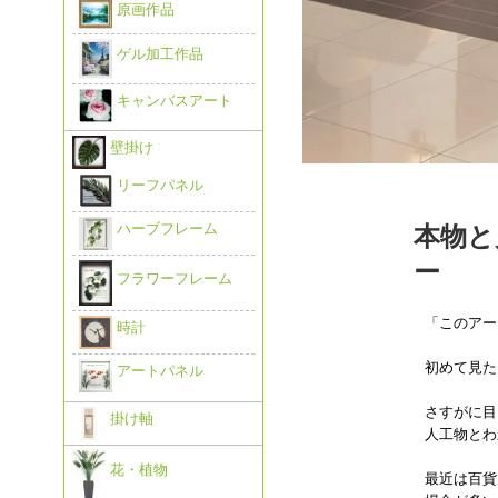
原画作品
ゲル加工作品
キャンバスアート
壁掛け
リーフパネル
ハーブフレーム
本物と
ー
フラワーフレーム
「このアー
時計
初めて見た
アートパネル
さすがに目
掛け軸
人工物とわ
花・植物
最近は百貨