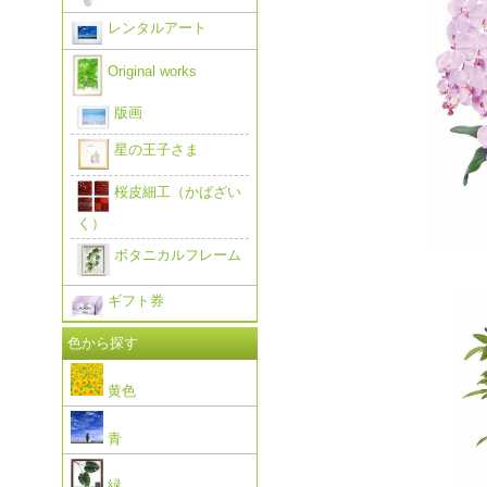
レンタルアート
Original works
版画
星の王子さま
桜皮細工（かばざい
く）
ボタニカルフレーム
ギフト券
色から探す
黄色
青
緑