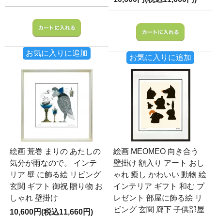
お気に入りに追加
お気に入りに追加
絵画 荒巻 まりの あたしの
絵画 MEOMEO 向き合う
気分が雨なので。 インテ
壁掛け 額入り アート おし
リア 壁 に飾る絵 リビング
ゃれ 癒し かわいい 動物 絵
玄関 ギフト 御祝 贈り物 お
インテリア ギフト 和む プ
しゃれ 壁掛け
レゼント 部屋に飾る絵 リ
ビング 玄関 廊下 子供部屋
10,600円(税込11,660円)