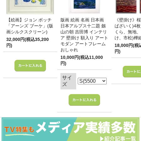
【絵画】ジョン ボッチ
版画 絵画 名画 日本画
《壁掛け》桜
「アーンズ ブーケ」(版
日本アルプス十二題 劔
ばざいく)4枚
画シルクスクリーン)
山の朝 吉田博 インテリ
くら、無地、
ア 壁掛け 額入り アート
け、市松)樺
32,000円(税込35,200
モダン アートフレーム
円)
18,000円(税
おしゃれ
円)
10,000円(税込11,000
円)
サイ
ズ