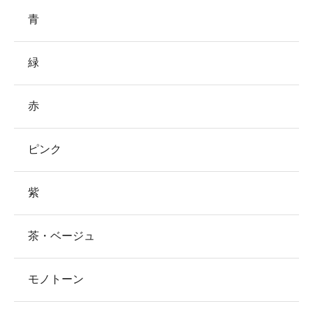
青
緑
赤
ピンク
紫
茶・ベージュ
モノトーン