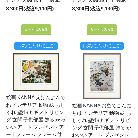
8,300円(税込9,130円)
8,300円(税込9,130円)
お気に入りに追加
お気に入りに追加
絵画 KANNA えほんよんで
ね インテリア 動物 絵 おし
絵画 KANNA お空でこんに
ゃれ 壁掛け ギフト リビン
ちは インテリア 動物 絵 お
グ 玄関 子供部屋 飾る かわ
しゃれ 壁掛け ギフト リビ
いい アート プレゼント ア
ング 玄関 子供部屋 飾る か
ートフレーム フレーム付
わいい アート プレゼント