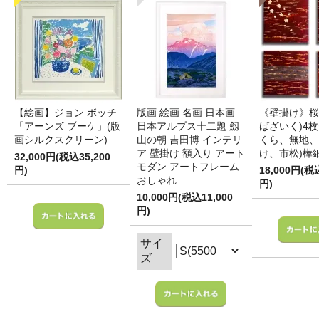
【絵画】ジョン ボッチ
版画 絵画 名画 日本画
《壁掛け》桜
「アーンズ ブーケ」(版
日本アルプス十二題 劔
ばざいく)4枚
画シルクスクリーン)
山の朝 吉田博 インテリ
くら、無地、
ア 壁掛け 額入り アート
け、市松)樺
32,000円(税込35,200
モダン アートフレーム
円)
18,000円(税
おしゃれ
円)
10,000円(税込11,000
円)
サイ
ズ