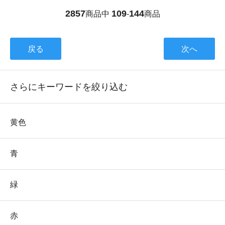
2857
109
144
商品中
-
商品
戻る
次へ
さらにキーワードを絞り込む
黄色
青
緑
赤