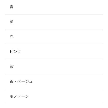
青
緑
赤
ピンク
紫
茶・ベージュ
モノトーン