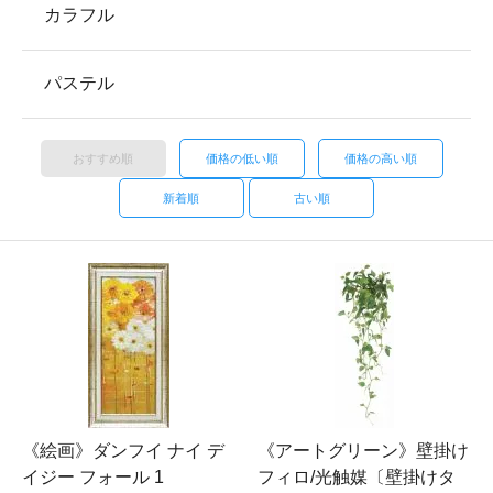
カラフル
パステル
おすすめ順
価格の低い順
価格の高い順
新着順
古い順
《絵画》ダンフイ ナイ デ
《アートグリーン》壁掛け
イジー フォール 1
フィロ/光触媒〔壁掛けタ