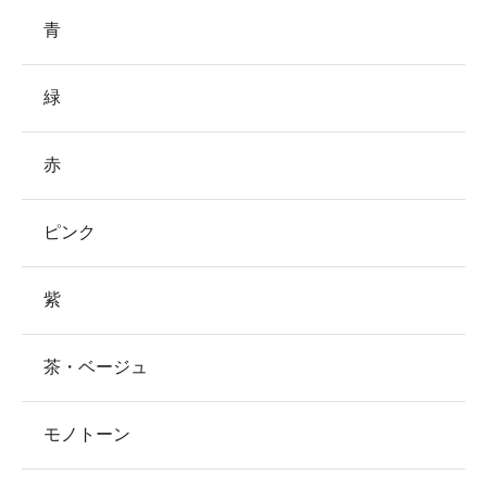
青
緑
赤
ピンク
紫
茶・ベージュ
モノトーン