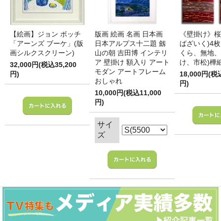
【絵画】ジョン ボッチ
版画 絵画 名画 日本画
《壁掛け》桜
「アーンズ ブーケ」(版
日本アルプス十二題 劔
ばざいく)4枚
画シルクスクリーン)
山の朝 吉田博 インテリ
くら、無地、
ア 壁掛け 額入り アート
け、市松)樺
32,000円(税込35,200
モダン アートフレーム
円)
18,000円(税
おしゃれ
円)
10,000円(税込11,000
円)
サイ
ズ