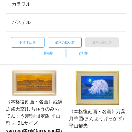
カラフル
パステル
おすすめ順
価格の低い順
価格の高い順
新着順
古い順
《本格復刻画・名画》絲綢
之路天空(しちゅうのみち
《本格復刻画・名画》万葉
てんくう)特別限定版 平山
月華図(まんようげっかず)
郁夫 ５Lサイズ
平山郁夫
380,000円(税込418,000円)