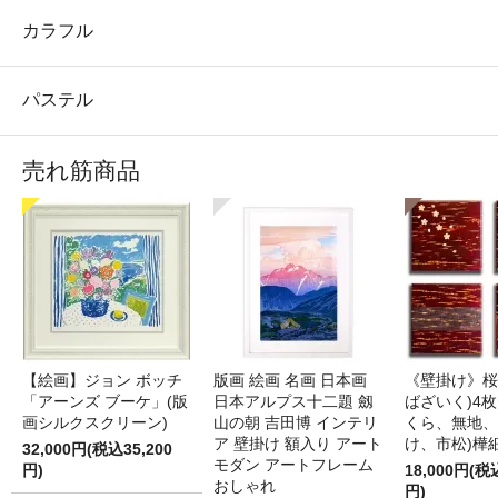
カラフル
パステル
売れ筋商品
【絵画】ジョン ボッチ
版画 絵画 名画 日本画
《壁掛け》桜
「アーンズ ブーケ」(版
日本アルプス十二題 劔
ばざいく)4枚
画シルクスクリーン)
山の朝 吉田博 インテリ
くら、無地、
ア 壁掛け 額入り アート
け、市松)樺
32,000円(税込35,200
モダン アートフレーム
円)
18,000円(税
おしゃれ
円)