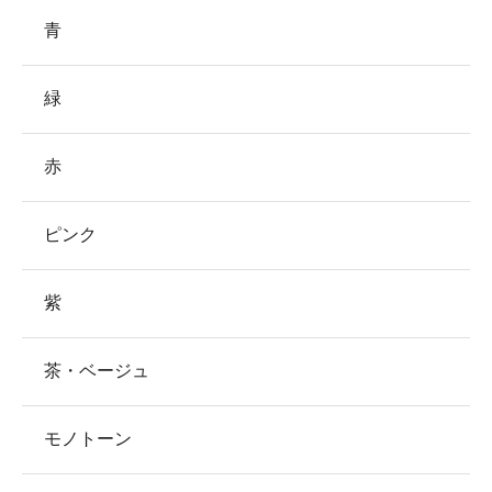
青
緑
赤
ピンク
紫
茶・ベージュ
モノトーン