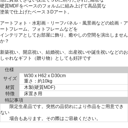
硬質MDFをベースのフォルムに組み上げて高品質な
塗装で仕上げたベース３Dアート。
アートフォト・水彩画・リーフパネル・風景画などの絵画・ア
ートフレーム、フォトフレームなどを
インテリアとしてお部屋に飾り、癒やしの空間を演出しません
か？
新築祝い、開店祝い、結婚祝い、出産祝いや誕生祝いなどのお
しゃれなギフト（贈り物）としても好評です
仕様
W30 x H62 x D30cm
サイズ
重さ：約10kg
材質
木製(硬質MDF)
特徴
床置き用
特記事項
限定生産品です。突然の品切れにより作品をご用意でき
ない
場合もあります。その際はご容赦ください。