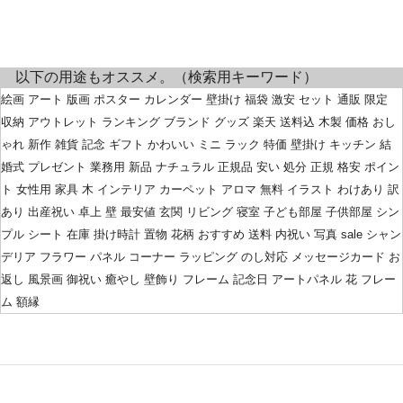
以下の用途もオススメ。（検索用キーワード）
絵画 アート 版画 ポスター カレンダー 壁掛け 福袋 激安 セット 通販 限定
収納 アウトレット ランキング ブランド グッズ 楽天 送料込 木製 価格 おし
ゃれ 新作 雑貨 記念 ギフト かわいい ミニ ラック 特価 壁掛け キッチン 結
婚式 プレゼント 業務用 新品 ナチュラル 正規品 安い 処分 正規 格安 ポイン
ト 女性用 家具 木 インテリア カーペット アロマ 無料 イラスト わけあり 訳
あり 出産祝い 卓上 壁 最安値 玄関 リビング 寝室 子ども部屋 子供部屋 シン
プル シート 在庫 掛け時計 置物 花柄 おすすめ 送料 内祝い 写真 sale シャン
デリア フラワー パネル コーナー ラッピング のし対応 メッセージカード お
返し 風景画 御祝い 癒やし 壁飾り フレーム 記念日 アートパネル 花 フレー
ム 額縁