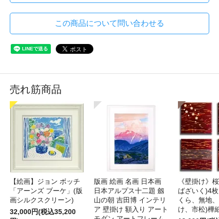
この商品について問い合わせる
売れ筋商品
【絵画】ジョン ボッチ
版画 絵画 名画 日本画
《壁掛け》桜
「アーンズ ブーケ」(版
日本アルプス十二題 劔
ばざいく)4枚
画シルクスクリーン)
山の朝 吉田博 インテリ
くら、無地、
ア 壁掛け 額入り アート
け、市松)樺
32,000円(税込35,200
モダン アートフレーム