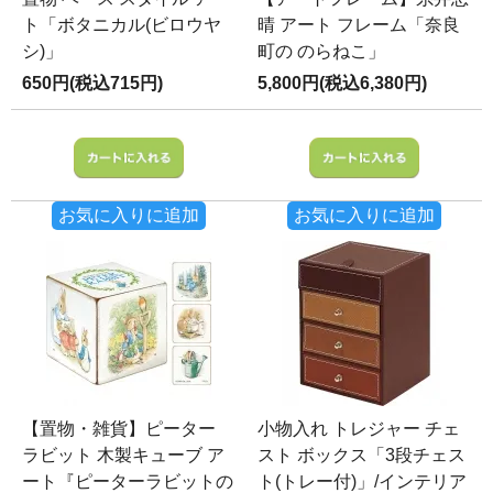
ト「ボタニカル(ビロウヤ
晴 アート フレーム「奈良
シ)」
町の のらねこ」
650円(税込715円)
5,800円(税込6,380円)
お気に入りに追加
お気に入りに追加
【置物・雑貨】ピーター
小物入れ トレジャー チェ
ラビット 木製キューブ ア
スト ボックス「3段チェス
ート『ピーターラビットの
ト(トレー付)」/インテリア