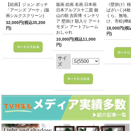
【絵画】ジョン ボッチ
版画 絵画 名画 日本画
《壁掛け》桜
「アーンズ ブーケ」(版
日本アルプス十二題 劔
ばざいく)4枚
画シルクスクリーン)
山の朝 吉田博 インテリ
くら、無地、
ア 壁掛け 額入り アート
け、市松)樺
32,000円(税込35,200
モダン アートフレーム
円)
18,000円(税
おしゃれ
円)
10,000円(税込11,000
円)
サイ
ズ