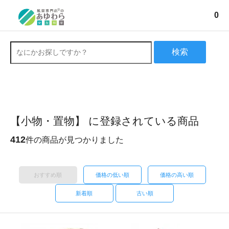
0
検索
【小物・置物】 に登録されている商品
412
件の商品が見つかりました
おすすめ順
価格の低い順
価格の高い順
新着順
古い順