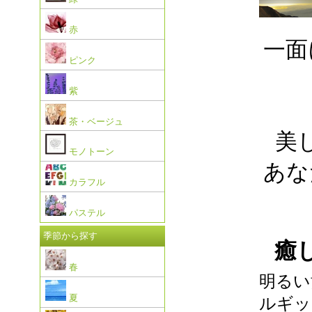
赤
一面
ピンク
紫
茶・ベージュ
美
モノトーン
あな
カラフル
パステル
季節から探す
癒
春
明るい
夏
ルギッ