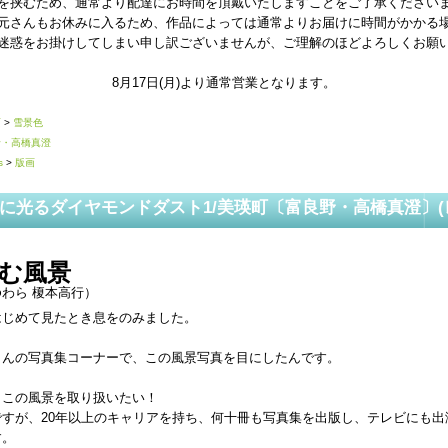
を挟むため、通常より配達にお時間を頂戴いたしますことをご了承ください
元さんもお休みに入るため、作品によっては通常よりお届けに時間がかかる
迷惑をお掛けしてしまい申し訳ございませんが、ご理解のほどよろしくお願
8月17日(月)より通常営業となります。
画
>
雪景色
野・高橋真澄
s
>
版画
に光るダイヤモンドダスト1/美瑛町〔富良野・高橋真澄〕(
む風景
わら 榎本高行）
はじめて見たとき息をのみました。
さんの写真集コーナーで、この風景写真を目にしたんです。
、この風景を取り扱いたい！
ですが、20年以上のキャリアを持ち、何十冊も写真集を出版し、テレビにも出
す。