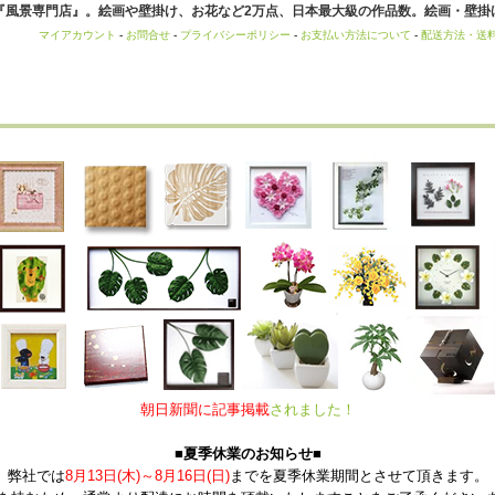
風景専門店』。絵画や壁掛け、お花など2万点、日本最大級の作品数。絵画・壁掛け
マイアカウント
-
お問合せ
-
プライバシーポリシー
-
お支払い方法について
-
配送方法・送
朝日新聞に記事掲載
されました！
■夏季休業のお知らせ■
弊社では
8月13日(木)～8月16日(日)
までを夏季休業期間とさせて頂きます。