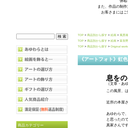
休暇
また、作品の制作
お客さまにはご
TOP
>
商品別から探す
>
絵画
>
風景
TOP
>
商品別から探す
>
絵画
>
富良
TOP
>
商品別から探す
>
Original work
《アートフォト》虹色
息をの
（文章・あゆ
この風景、
近所の本屋
あゆわらで
と思ったの
真家さんで
商品カテゴリー