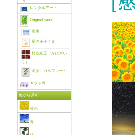
レンタルアート
Original works
版画
星の王子さま
桜皮細工（かばざい
く）
ボタニカルフレーム
ギフト券
色から探す
黄色
青
緑