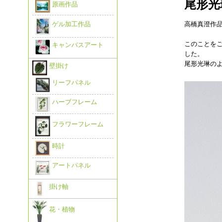
尾形光
原画作品
高橋真澄作
ゲル加工作品
このことを
キャンバスアート
した。
尾形光琳の
壁掛け
リーフパネル
ハーブフレーム
フラワーフレーム
時計
アートパネル
掛け軸
花・植物