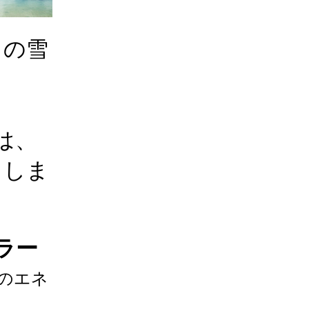
との雪
は、
らしま
ラー
のエネ