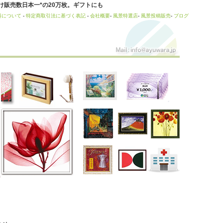
販売数日本一*の20万枚。ギフトにも
料について
-
特定商取引法に基づく表記
-
会社概要
-
風景特選店
-
風景投稿販売
-
ブログ