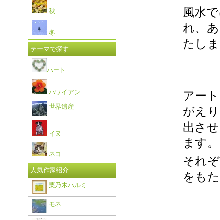
風水で
秋
れ、あ
冬
たしま
テーマで探す
ハート
ハワイアン
アート
世界遺産
がえり
出させ
イヌ
ます。
ネコ
それぞ
人気作家紹介
をもた
栗乃木ハルミ
モネ