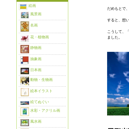
絵画
だめもとで
風景画
すると、想
名画
こうして、
花・植物画
ました。
静物画
抽象画
日本画
動物・生物画
絵本イラスト
絵てぬぐい
水彩・アクリル画
風水画