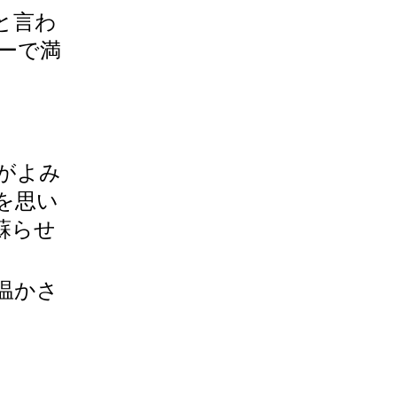
と言わ
ーで満
がよみ
を思い
蘇らせ
温かさ