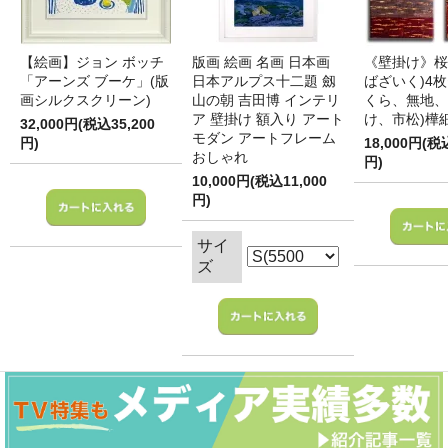
【絵画】ジョン ボッチ
版画 絵画 名画 日本画
《壁掛け》桜
「アーンズ ブーケ」(版
日本アルプス十二題 劔
ばざいく)4枚
画シルクスクリーン)
山の朝 吉田博 インテリ
くら、無地、
ア 壁掛け 額入り アート
け、市松)樺
32,000円(税込35,200
モダン アートフレーム
円)
18,000円(税
おしゃれ
円)
10,000円(税込11,000
円)
サイ
ズ