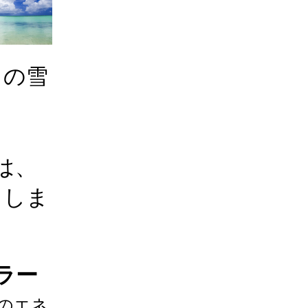
との雪
は、
らしま
ラー
のエネ