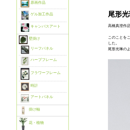
原画作品
尾形光
ゲル加工作品
高橋真澄作
キャンバスアート
このことを
壁掛け
した。
リーフパネル
尾形光琳の
ハーブフレーム
フラワーフレーム
時計
アートパネル
掛け軸
花・植物