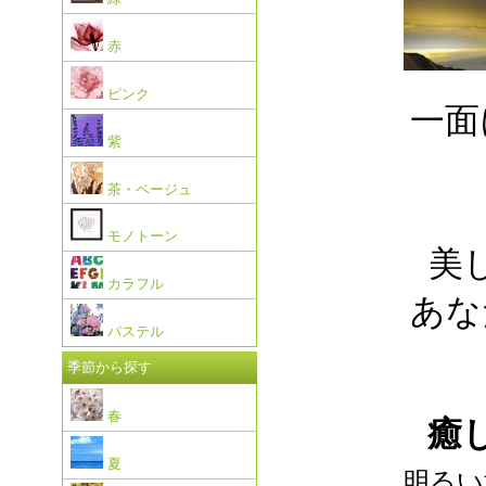
赤
ピンク
一面
紫
茶・ベージュ
モノトーン
美
カラフル
あな
パステル
季節から探す
春
癒
夏
明るい