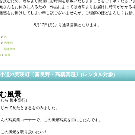
を挟むため、通常より配達にお時間を頂戴いたしますことをご了承ください
元さんもお休みに入るため、作品によっては通常よりお届けに時間がかかる
迷惑をお掛けしてしまい申し訳ございませんが、ご理解のほどよろしくお願
8月17日(月)より通常営業となります。
画
>
道
画
>
雪景色
野・高橋真澄
s
>
版画
小道2/美瑛町〔富良野・高橋真澄〕(レンタル対象)
む風景
わら 榎本高行）
はじめて見たとき息をのみました。
さんの写真集コーナーで、この風景写真を目にしたんです。
、この風景を取り扱いたい！