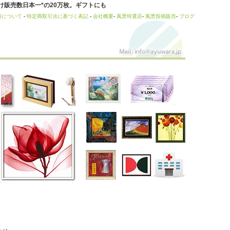
販売数日本一*の20万枚。ギフトにも
料について
-
特定商取引法に基づく表記
-
会社概要
-
風景特選店
-
風景投稿販売
-
ブログ