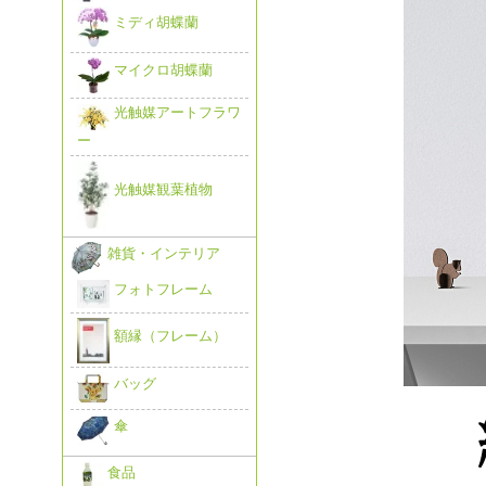
ミディ胡蝶蘭
マイクロ胡蝶蘭
光触媒アートフラワ
ー
光触媒観葉植物
雑貨・インテリア
フォトフレーム
額縁（フレーム）
バッグ
傘
食品