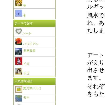
ルギッ
秋
風水で
冬
れ、あ
テーマで探す
たしま
ハート
ハワイアン
世界遺産
アート
がえり
イヌ
出させ
ネコ
ます。
人気作家紹介
それぞ
栗乃木ハルミ
をもた
モネ