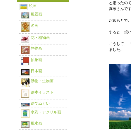
と思ったの
絵画
真家さんで
風景画
だめもとで
名画
すると、想
花・植物画
こうして、
静物画
ました。
抽象画
日本画
動物・生物画
絵本イラスト
絵てぬぐい
水彩・アクリル画
風水画