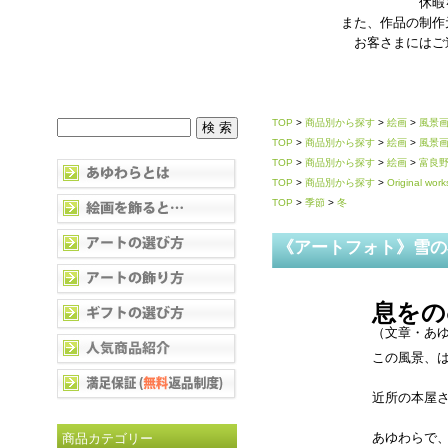
休暇
また、作品の制作
お客さまにはご
TOP
>
商品別から探す
>
絵画
>
風景
TOP
>
商品別から探す
>
絵画
>
風景
TOP
>
商品別から探す
>
絵画
>
富良
TOP
>
商品別から探す
>
Original work
TOP
>
季節
>
冬
《アートフォト》雪の
息をの
（文章・あゆ
この風景、
近所の本屋
あゆわらで
商品カテゴリー