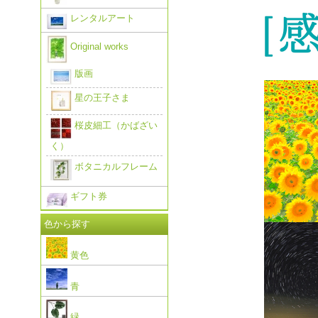
レンタルアート
Original works
版画
星の王子さま
桜皮細工（かばざい
く）
ボタニカルフレーム
ギフト券
色から探す
黄色
青
緑