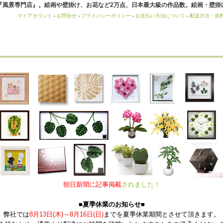
風景専門店』。絵画や壁掛け、お花など2万点、日本最大級の作品数。絵画・壁掛け
マイアカウント
-
お問合せ
-
プライバシーポリシー
-
お支払い方法について
-
配送方法・送
朝日新聞に記事掲載
されました！
■夏季休業のお知らせ■
弊社では
8月13日(木)～8月16日(日)
までを夏季休業期間とさせて頂きます。