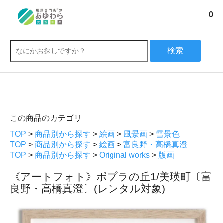
0
検索
この商品のカテゴリ
TOP
>
商品別から探す
>
絵画
>
風景画
>
雪景色
TOP
>
商品別から探す
>
絵画
>
富良野・高橋真澄
TOP
>
商品別から探す
>
Original works
>
版画
《アートフォト》ポプラの丘1/美瑛町〔富
良野・高橋真澄〕(レンタル対象)