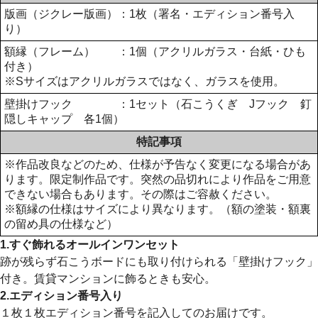
版画（ジクレー版画）：1枚（署名・エディション番号入
り）
額縁（フレーム） ：1個（アクリルガラス・台紙・ひも
付き）
※Sサイズはアクリルガラスではなく、ガラスを使用。
壁掛けフック ：1セット（石こうくぎ Jフック 釘
隠しキャップ 各1個）
特記事項
※作品改良などのため、仕様が予告なく変更になる場合があ
ります。限定制作品です。突然の品切れにより作品をご用意
できない場合もあります。その際はご容赦ください。
※額縁の仕様はサイズにより異なります。（額の塗装・額裏
の留め具の仕様など）
1.すぐ飾れるオールインワンセット
跡が残らず石こうボードにも取り付けられる「壁掛けフック」
付き。賃貸マンションに飾るときも安心。
2.エディション番号入り
１枚１枚エディション番号を記入してのお届けです。