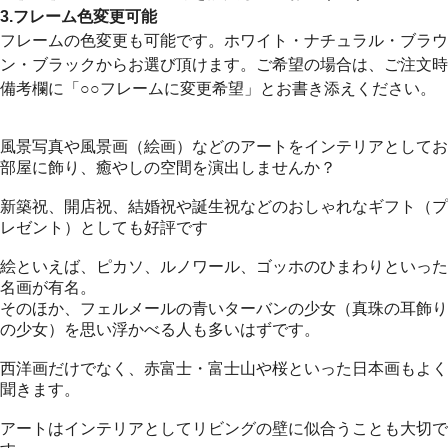
3.フレーム色変更可能
フレームの色変更も可能です。ホワイト・ナチュラル・ブラウ
ン・ブラックからお選び頂けます。ご希望の場合は、ご注文時
備考欄に「○○フレームに変更希望」とお書き添えください。
風景写真や風景画（絵画）などのアートをインテリアとしてお
部屋に飾り、癒やしの空間を演出しませんか？
新築祝、開店祝、結婚祝や誕生祝などのおしゃれなギフト（プ
レゼント）としても好評です
絵といえば、ピカソ、ルノワール、ゴッホのひまわりといった
名画が有名。
そのほか、フェルメールの青いターバンの少女（真珠の耳飾り
の少女）を思い浮かべる人も多いはずです。
西洋画だけでなく、赤富士・富士山や桜といった日本画もよく
聞きます。
アートはインテリアとしてリビングの壁に似合うことも大切で