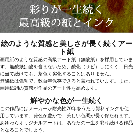
絵のような質感と美しさが長く続くアー
ト紙
画用紙のような質感の高級アート紙（無酸紙）を採用していま
す。無酸紙は酸を含まないため、酸化（サビ）しにくく、日光
に当て続けても、茶色く劣化することはありません。
無酸紙は強靭で、数百年保存できると言われています。また、
画用紙調の質感が作品のアート性を高めます。
鮮やかな色が一生続く
この作品にはメーカーが耐光性70年をうたう顔料インクを使
用しています。発色が豊かで、美しい色調が長く保たれます。
あゆわらオリジナルアートは、あなたの一生を彩り続ける作品
となることでしょう。