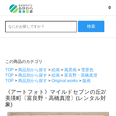
0
検索
この商品のカテゴリ
TOP
>
商品別から探す
>
絵画
>
風景画
>
雪景色
TOP
>
商品別から探す
>
絵画
>
富良野・高橋真澄
TOP
>
商品別から探す
>
Original works
>
版画
《アートフォト》マイルドセブンの丘2/
美瑛町〔富良野・高橋真澄〕(レンタル対
象)