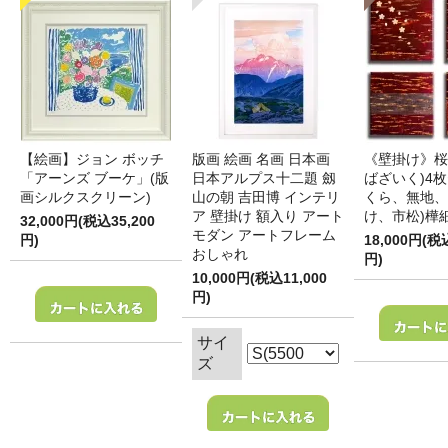
【絵画】ジョン ボッチ
版画 絵画 名画 日本画
《壁掛け》桜
「アーンズ ブーケ」(版
日本アルプス十二題 劔
ばざいく)4枚
画シルクスクリーン)
山の朝 吉田博 インテリ
くら、無地、
ア 壁掛け 額入り アート
け、市松)樺
32,000円(税込35,200
モダン アートフレーム
円)
18,000円(税
おしゃれ
円)
10,000円(税込11,000
円)
サイ
ズ