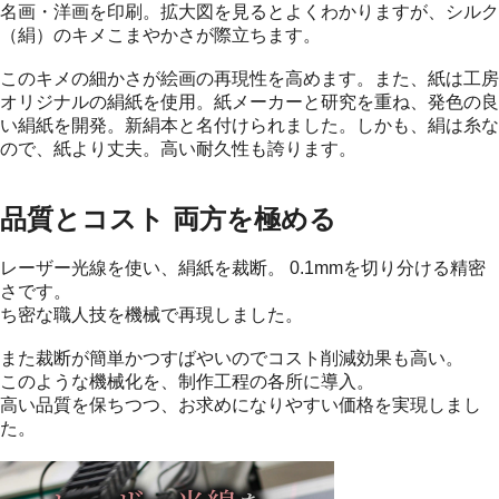
名画・洋画を印刷。拡大図を見るとよくわかりますが、シルク
（絹）のキメこまやかさが際立ちます。
このキメの細かさが絵画の再現性を高めます。また、紙は工房
オリジナルの絹紙を使用。紙メーカーと研究を重ね、発色の良
い絹紙を開発。新絹本と名付けられました。しかも、絹は糸な
ので、紙より丈夫。高い耐久性も誇ります。
品質とコスト 両方を極める
レーザー光線を使い、絹紙を裁断。 0.1mmを切り分ける精密
さです。
ち密な職人技を機械で再現しました。
また裁断が簡単かつすばやいのでコスト削減効果も高い。
このような機械化を、制作工程の各所に導入。
高い品質を保ちつつ、お求めになりやすい価格を実現しまし
た。