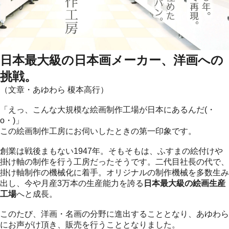
日本最大級の日本画メーカー、洋画への
挑戦。
（文章・あゆわら 榎本高行）
「えっ、こんな大規模な絵画制作工場が日本にあるんだ(・
o・)」
この絵画制作工房にお伺いしたときの第一印象です。
創業は戦後まもない1947年。そもそもは、ふすまの絵付けや
掛け軸の制作を行う工房だったそうです。二代目社長の代で、
掛け軸制作の機械化に着手。オリジナルの制作機械を多数生み
出し、今や月産3万本の生産能力を誇る
日本最大級の絵画生産
工場
へと成長。
このたび、洋画・名画の分野に進出することとなり、あゆわら
にお声がけ頂き、販売を行うこととなりました。