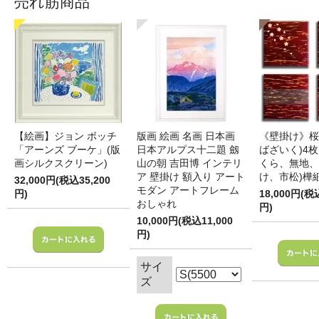
売れ筋商品
【絵画】ジョン ボッチ
版画 絵画 名画 日本画
《壁掛け》桜
「アーンズ ブーケ」(版
日本アルプス十二題 劔
ばざいく)4枚
画シルクスクリーン)
山の朝 吉田博 インテリ
くら、無地、
ア 壁掛け 額入り アート
け、市松)樺
32,000円(税込35,200
モダン アートフレーム
円)
18,000円(税
おしゃれ
円)
10,000円(税込11,000
円)
サイ
ズ