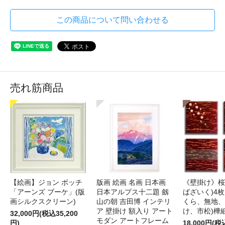
この商品について問い合わせる
売れ筋商品
【絵画】ジョン ボッチ
版画 絵画 名画 日本画
《壁掛け》桜
「アーンズ ブーケ」(版
日本アルプス十二題 劔
ばざいく)4枚
画シルクスクリーン)
山の朝 吉田博 インテリ
くら、無地、
ア 壁掛け 額入り アート
け、市松)樺
32,000円(税込35,200
モダン アートフレーム
円)
18,000円(税