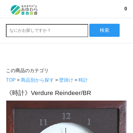
0
検索
この商品のカテゴリ
TOP
>
商品別から探す
>
壁掛け
>
時計
《時計》Verdure Reindeer/BR