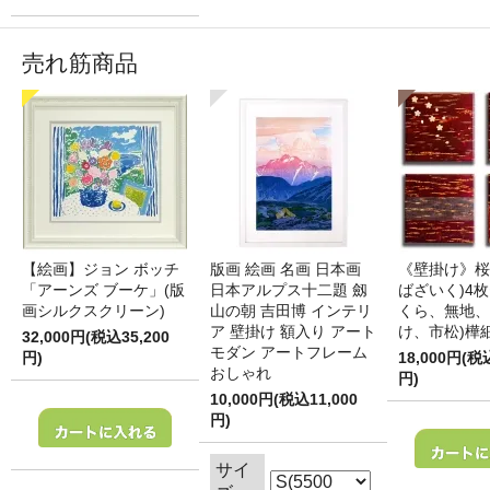
売れ筋商品
【絵画】ジョン ボッチ
版画 絵画 名画 日本画
《壁掛け》桜
「アーンズ ブーケ」(版
日本アルプス十二題 劔
ばざいく)4枚
画シルクスクリーン)
山の朝 吉田博 インテリ
くら、無地、
ア 壁掛け 額入り アート
け、市松)樺
32,000円(税込35,200
モダン アートフレーム
円)
18,000円(税
おしゃれ
円)
10,000円(税込11,000
円)
サイ