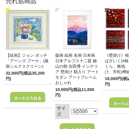
売れ筋商品
【絵画】ジョン ボッチ
版画 絵画 名画 日本画
《壁掛け》桜
「アーンズ ブーケ」(版
日本アルプス十二題 劔
ばざいく)4枚
画シルクスクリーン)
山の朝 吉田博 インテリ
くら、無地、
ア 壁掛け 額入り アート
け、市松)樺
32,000円(税込35,200
モダン アートフレーム
円)
18,000円(税
おしゃれ
円)
10,000円(税込11,000
円)
サイ
ズ