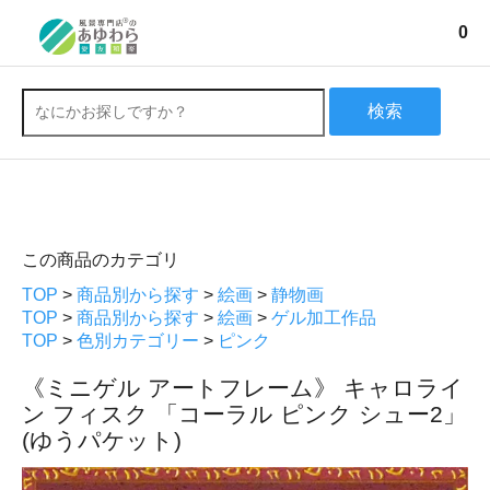
0
検索
この商品のカテゴリ
TOP
>
商品別から探す
>
絵画
>
静物画
TOP
>
商品別から探す
>
絵画
>
ゲル加工作品
TOP
>
色別カテゴリー
>
ピンク
《ミニゲル アートフレーム》 キャロライ
ン フィスク 「コーラル ピンク シュー2」
(ゆうパケット)