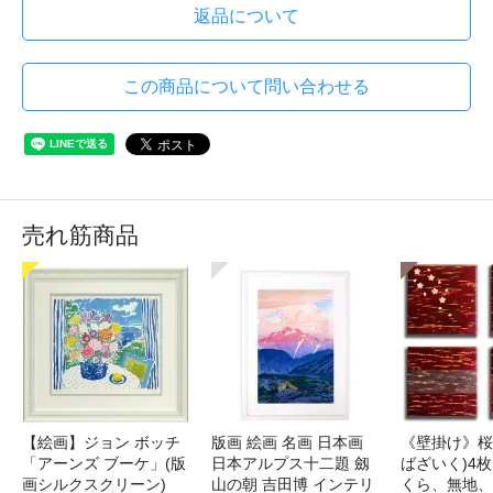
返品について
この商品について問い合わせる
売れ筋商品
【絵画】ジョン ボッチ
版画 絵画 名画 日本画
《壁掛け》桜
「アーンズ ブーケ」(版
日本アルプス十二題 劔
ばざいく)4枚
画シルクスクリーン)
山の朝 吉田博 インテリ
くら、無地、