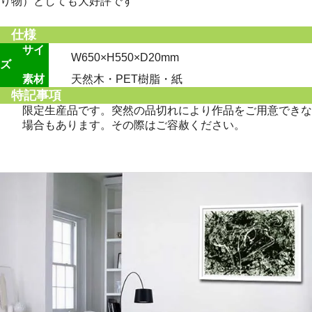
り物）としても大好評です
仕様
サイ
W650×H550×D20mm
ズ
素材
天然木・PET樹脂・紙
特記事項
限定生産品です。突然の品切れにより作品をご用意できな
場合もあります。その際はご容赦ください。