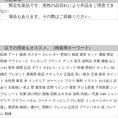
限定生産品です。突然の品切れにより作品をご用意でき
ない
場合もあります。その際はご容赦ください。
以下の用途もオススメ。（検索用キーワード）
絵画 アート 版画 ポスター カレンダー 壁掛け 福袋 激安 セット 通販 限定
収納 アウトレット ランキング ブランド グッズ 楽天 送料込 木製 価格 おし
ゃれ 新作 雑貨 記念 ギフト かわいい ミニ ラック 特価 壁掛け キッチン 結
婚式 プレゼント 業務用 新品 ナチュラル 正規品 安い 処分 正規 格安 ポイン
ト 女性用 家具 木 インテリア カーペット アロマ 無料 イラスト わけあり 訳
あり 出産祝い 卓上 壁 最安値 玄関 リビング 寝室 子ども部屋 子供部屋 シン
プル シート 在庫 掛け時計 置物 花柄 おすすめ 送料 内祝い 写真 sale シャン
デリア フラワー パネル コーナー ラッピング のし対応 メッセージカード お
返し 風景画 御祝い 癒やし 壁飾り フレーム 記念日 アートパネル 花 フレー
ム 額縁