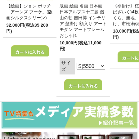
【絵画】ジョン ボッチ
版画 絵画 名画 日本画
《壁掛け》桜
「アーンズ ブーケ」(版
日本アルプス十二題 劔
ばざいく)4枚
画シルクスクリーン)
山の朝 吉田博 インテリ
くら、無地、
ア 壁掛け 額入り アート
け、市松)樺
32,000円(税込35,200
モダン アートフレーム
円)
18,000円(税
おしゃれ
円)
10,000円(税込11,000
円)
サイ
ズ