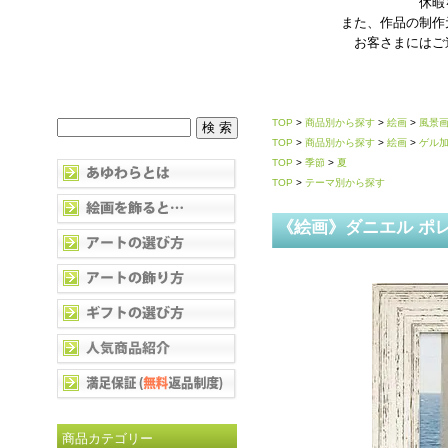
休暇
また、作品の制作
お客さまにはご
TOP
>
商品別から探す
>
絵画
>
風景
TOP
>
商品別から探す
>
絵画
>
ゲル
TOP
>
季節
>
夏
TOP
>
テーマ別から探す
《絵画》ダニエル ポ
商品カテゴリー