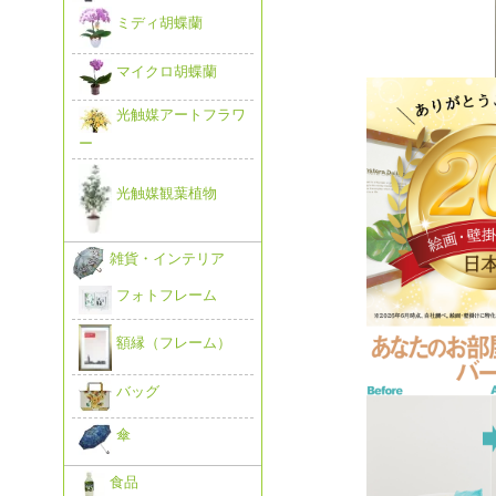
ミディ胡蝶蘭
マイクロ胡蝶蘭
光触媒アートフラワ
ー
光触媒観葉植物
雑貨・インテリア
フォトフレーム
額縁（フレーム）
バッグ
傘
食品