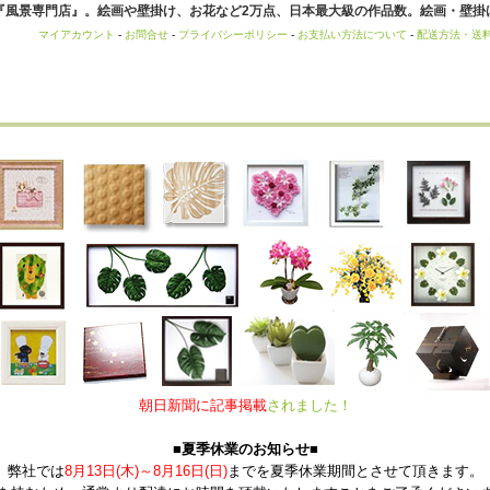
風景専門店』。絵画や壁掛け、お花など2万点、日本最大級の作品数。絵画・壁掛け
マイアカウント
-
お問合せ
-
プライバシーポリシー
-
お支払い方法について
-
配送方法・送
朝日新聞に記事掲載
されました！
■夏季休業のお知らせ■
弊社では
8月13日(木)～8月16日(日)
までを夏季休業期間とさせて頂きます。