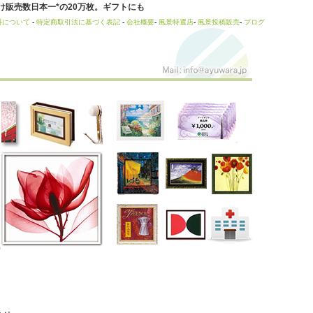
販売数日本一*の20万枚。ギフトにも
料について
-
特定商取引法に基づく表記
-
会社概要
-
風景特選店
-
風景投稿販売
-
ブログ