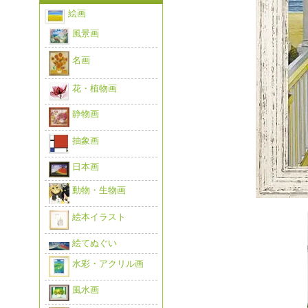
絵画
風景画
名画
花・植物画
静物画
抽象画
日本画
動物・生物画
絵本イラスト
絵てぬぐい
水彩・アクリル画
風水画