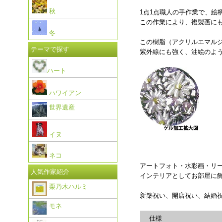
秋
1点1点職人の手作業で、絵
この作業により、複製画に
冬
この樹脂（アクリルエマルジ
テーマで探す
紫外線にも強く、油絵のよ
ハート
ハワイアン
世界遺産
イヌ
ネコ
アートフォト・水彩画・リ
人気作家紹介
インテリアとしてお部屋に
栗乃木ハルミ
新築祝い、開店祝い、結婚
モネ
仕様