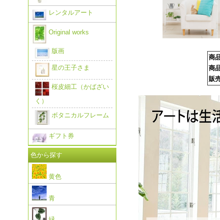
レンタルアート
Original works
版画
商
星の王子さま
商
販
桜皮細工（かばざい
く）
ボタニカルフレーム
ギフト券
色から探す
黄色
青
緑