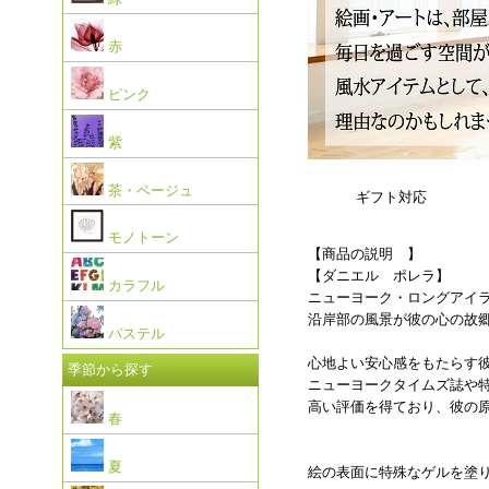
赤
ピンク
紫
茶・ベージュ
ギフト対応
モノトーン
【商品の説明 】
【ダニエル ポレラ】
カラフル
ニューヨーク・ロングアイ
沿岸部の風景が彼の心の故
パステル
心地よい安心感をもたらす
季節から探す
ニューヨークタイムズ誌や
高い評価を得ており、彼の
春
夏
絵の表面に特殊なゲルを塗