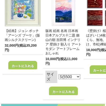
【絵画】ジョン ボッチ
版画 絵画 名画 日本画
《壁掛け》桜
「アーンズ ブーケ」(版
日本アルプス十二題 劔
ばざいく)4枚
画シルクスクリーン)
山の朝 吉田博 インテリ
くら、無地、
ア 壁掛け 額入り アート
け、市松)樺
32,000円(税込35,200
モダン アートフレーム
円)
18,000円(税
おしゃれ
円)
10,000円(税込11,000
円)
サイ
ズ