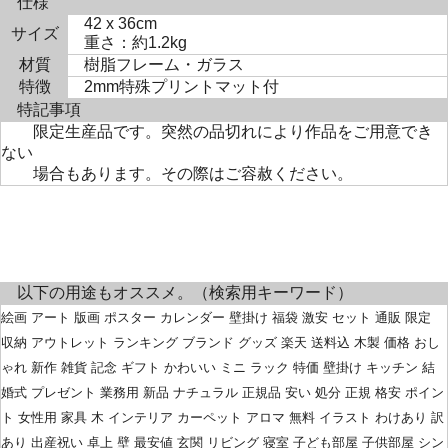
仕様
42 x 36cm
サイズ
重さ：約1.2kg
材質
樹脂フレーム・ガラス
特徴
2mm特殊プリントマット付
特記事項
限定生産品です。突然の品切れにより作品をご用意でき
ない
場合もあります。その際はご容赦ください。
以下の用途もオススメ。（検索用キーワード）
絵画 アート 版画 ポスター カレンダー 壁掛け 福袋 激安 セット 通販 限定
収納 アウトレット ランキング ブランド グッズ 楽天 送料込 木製 価格 おし
ゃれ 新作 雑貨 記念 ギフト かわいい ミニ ラック 特価 壁掛け キッチン 結
婚式 プレゼント 業務用 新品 ナチュラル 正規品 安い 処分 正規 格安 ポイン
ト 女性用 家具 木 インテリア カーペット アロマ 無料 イラスト わけあり 訳
あり 出産祝い 卓上 壁 最安値 玄関 リビング 寝室 子ども部屋 子供部屋 シン