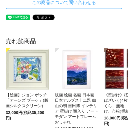
この商品について問い合わせる
売れ筋商品
【絵画】ジョン ボッチ
版画 絵画 名画 日本画
《壁掛け》桜
「アーンズ ブーケ」(版
日本アルプス十二題 劔
ばざいく)4枚
画シルクスクリーン)
山の朝 吉田博 インテリ
くら、無地、
ア 壁掛け 額入り アート
け、市松)樺
32,000円(税込35,200
モダン アートフレーム
円)
18,000円(税
おしゃれ
円)