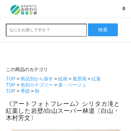
0
検索
この商品のカテゴリ
TOP
>
商品別から探す
>
絵画
>
風景画
>
紅葉
TOP
>
色別カテゴリー
>
茶・ベージュ
TOP
>
季節
>
秋
《アートフォトフレーム》シリタカ滝と
紅葉した岩壁/白山スーパー林道〔白山・
木村芳文〕