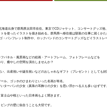
北海道出身で群馬県太田市在住。東京でCDジャケット、コンサートグッズ他
イトを使ったイラストを描き始める。群馬県へ移住後は額装の仕事に就くかた
wn」のロゴ・パンフレット制作や、ロックバンドのコンサートグッズなどイラスト
ーフパネル・風景画などの絵画・アートフレーム、フォトフレームなどを
飾り、癒やしの空間を演出しませんか？
祝い、出産祝いや誕生祝いなどのおしゃれなギフト（プレゼント）としても好
ワール、ゴッホのひまわりといった名画が有名。
青いターバンの少女（真珠の耳飾りの少女）を思い浮かべる人も多いはずです
・富士山や桜といった日本画もよく聞きます。
リビングの壁に似合うことも大切です。