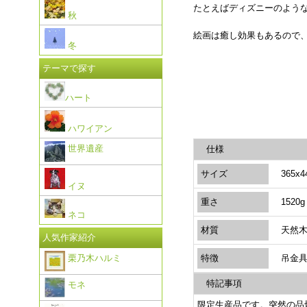
たとえばディズニーのよう
秋
絵画は癒し効果もあるので
冬
テーマで探す
ハート
ハワイアン
世界遺産
仕様
サイズ
365x4
イヌ
重さ
1520g
ネコ
材質
天然木・
人気作家紹介
特徴
吊金具
栗乃木ハルミ
特記事項
モネ
限定生産品です。突然の品