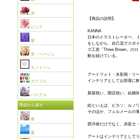
赤
【商品の説明】
ピンク
KANNA
日本のイラストレーター。 
紫
をしながら、自己流でスポ
ズ工房「Three Bro
茶・ベージュ
動を続けている。
モノトーン
アートフォト・水彩画・リ
インテリアとしてお部屋に
カラフル
新築祝い、開店祝い、結婚
パステル
季節から探す
絵といえば、ピカソ、ルノ
そのほか、フェルメールの
春
西洋画だけでなく、赤富士
夏
アートはインテリアとして