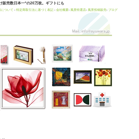
販売数日本一*の20万枚。ギフトにも
料について
-
特定商取引法に基づく表記
-
会社概要
-
風景特選店
-
風景投稿販売
-
ブログ