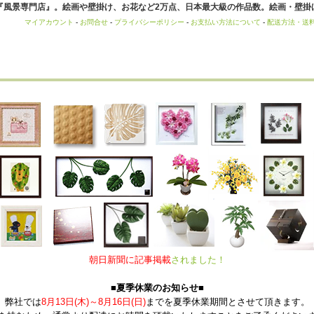
風景専門店』。絵画や壁掛け、お花など2万点、日本最大級の作品数。絵画・壁掛け
マイアカウント
-
お問合せ
-
プライバシーポリシー
-
お支払い方法について
-
配送方法・送
朝日新聞に記事掲載
されました！
■夏季休業のお知らせ■
弊社では
8月13日(木)～8月16日(日)
までを夏季休業期間とさせて頂きます。