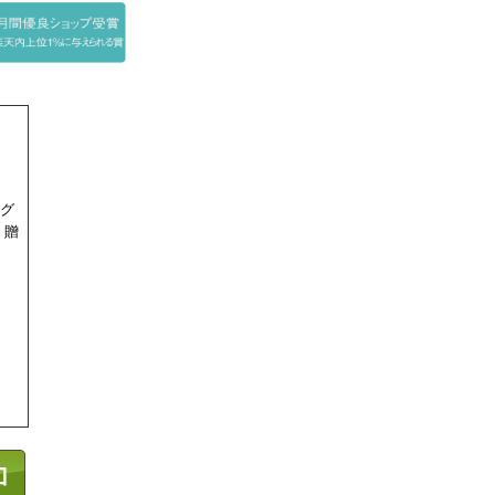
ング
 贈