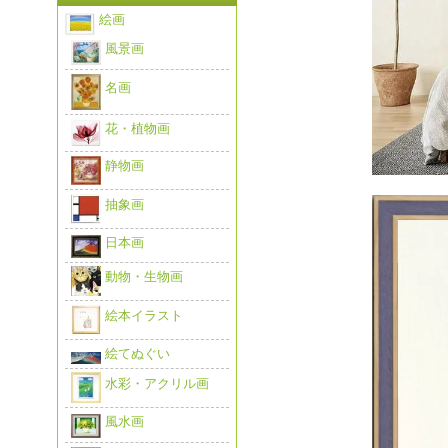
絵画
風景画
名画
花・植物画
静物画
抽象画
日本画
動物・生物画
絵本イラスト
絵てぬぐい
水彩・アクリル画
風水画