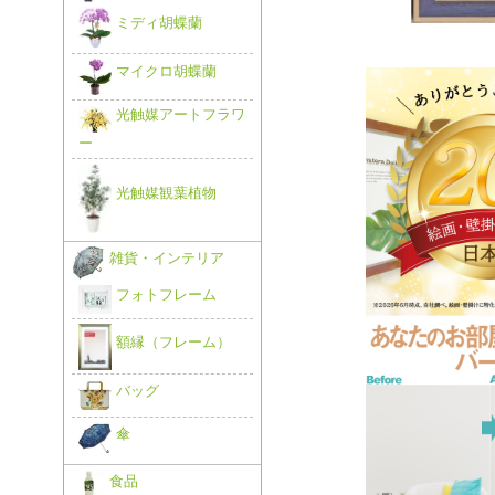
ミディ胡蝶蘭
マイクロ胡蝶蘭
光触媒アートフラワ
ー
光触媒観葉植物
雑貨・インテリア
フォトフレーム
額縁（フレーム）
バッグ
傘
食品