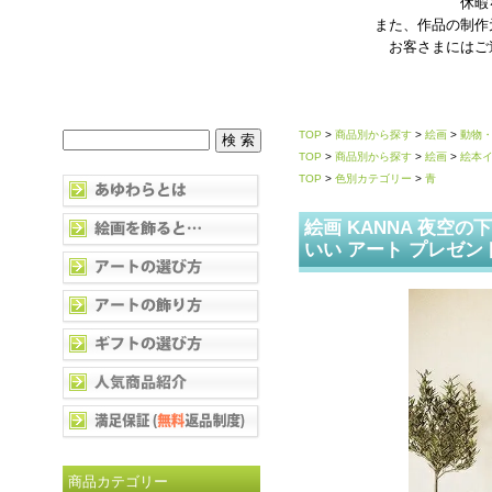
休暇
また、作品の制作
お客さまにはご
TOP
>
商品別から探す
>
絵画
>
動物
TOP
>
商品別から探す
>
絵画
>
絵本
TOP
>
色別カテゴリー
>
青
絵画 KANNA 夜空の
いい アート プレゼン
商品カテゴリー