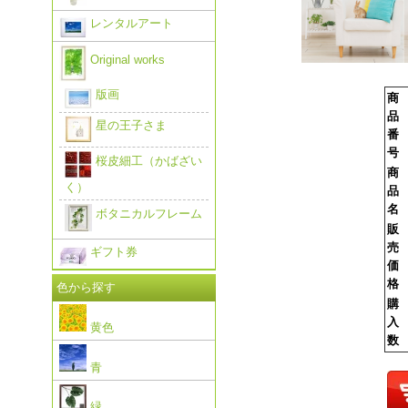
レンタルアート
Original works
版画
商
品
星の王子さま
番
号
桜皮細工（かばざい
商
く）
品
名
ボタニカルフレーム
販
売
ギフト券
価
格
色から探す
購
入
黄色
数
青
緑