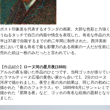
ポスト印象派を代表するオランダの画家。大胆な色彩と力強く
うねるタッチで自己の内面や情念を表現した。有名な作品の大
半は37歳で自殺するまでの約二年間に制作された。西洋美術
史において最も有名で最も影響力のある画家の一人だが生前に
売れた絵は一枚のみだったと言われている。
【作品紹介】
ローヌ河の星月夜(1888)
アルルの夜を描いた作品のひとつです。当時ゴッホが借りてい
たラマルティーヌ広場の黄色い家から歩いて1、2分のローヌ
河岸で描かれました。夜空と夜の光の効果は、同じ月の初めに
描かれた『夜のカフェテラス』や、1889年6月にサン＝レミで
描かれた『星降る夜』など、ゴッホの有名な絵画の題材となり
ました。