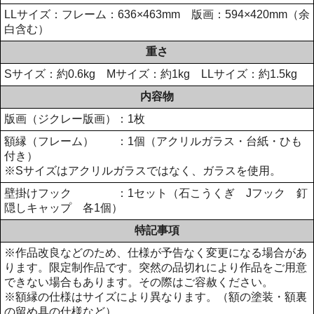
LLサイズ：フレーム：636×463mm 版画：594×420mm（余
白含む）
重さ
Sサイズ：約0.6kg Mサイズ：約1kg LLサイズ：約1.5kg
内容物
版画（ジクレー版画）：1枚
額縁（フレーム） ：1個（アクリルガラス・台紙・ひも
付き）
※Sサイズはアクリルガラスではなく、ガラスを使用。
壁掛けフック ：1セット（石こうくぎ Jフック 釘
隠しキャップ 各1個）
特記事項
※作品改良などのため、仕様が予告なく変更になる場合があ
ります。限定制作品です。突然の品切れにより作品をご用意
できない場合もあります。その際はご容赦ください。
※額縁の仕様はサイズにより異なります。（額の塗装・額裏
の留め具の仕様など）