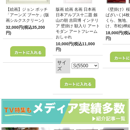
【絵画】ジョン ボッチ
版画 絵画 名画 日本画
《壁掛け》桜
「アーンズ ブーケ」(版
日本アルプス十二題 劔
ばざいく)4枚
画シルクスクリーン)
山の朝 吉田博 インテリ
くら、無地、
ア 壁掛け 額入り アート
け、市松)樺
32,000円(税込35,200
モダン アートフレーム
円)
18,000円(税
おしゃれ
円)
10,000円(税込11,000
円)
サイ
ズ