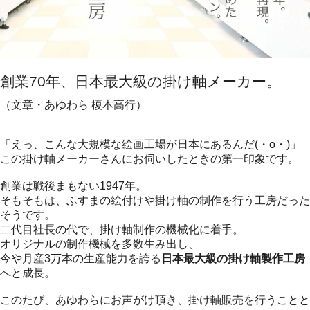
創業70年、日本最大級の掛け軸メーカー。
（文章・あゆわら 榎本高行）
「えっ、こんな大規模な絵画工場が日本にあるんだ(・o・)」
この掛け軸メーカーさんにお伺いしたときの第一印象です。
創業は戦後まもない1947年。
そもそもは、ふすまの絵付けや掛け軸の制作を行う工房だった
そうです。
二代目社長の代で、掛け軸制作の機械化に着手。
オリジナルの制作機械を多数生み出し、
今や月産3万本の生産能力を誇る
日本最大級の掛け軸製作工房
へと成長。
このたび、あゆわらにお声がけ頂き、掛け軸販売を行うことと