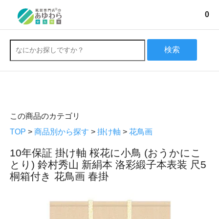
0
検索
この商品のカテゴリ
TOP
>
商品別から探す
>
掛け軸
>
花鳥画
10年保証 掛け軸 桜花に小鳥 (おうかにこ
とり) 鈴村秀山 新絹本 洛彩緞子本表装 尺5
桐箱付き 花鳥画 春掛