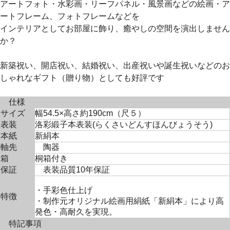
アートフォト・水彩画・リーフパネル・風景画などの絵画・ア
ートフレーム、フォトフレームなどを
インテリアとしてお部屋に飾り、癒やしの空間を演出しません
か？
新築祝い、開店祝い、結婚祝い、出産祝いや誕生祝いなどのお
しゃれなギフト（贈り物）としても好評です
仕様
サイズ
幅54.5×高さ約190cm（尺５）
表装
洛彩緞子本表装(らくさいどんすほんびょうそう)
本紙
新絹本
軸先
陶器
箱
桐箱付き
保証
表装品質10年保証
・手彩色仕上げ
特徴
・制作元オリジナル絵画用絹紙「新絹本」により高
発色・高耐久を実現。
特記事項