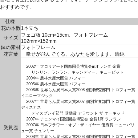
おすすめです。
仕様
花の本数
1本立ち
フェゴ板 10cm×15cm、フォトフレーム
サイズ
102mm×152mm
鉢の素材
フォトフレーム
花言葉
幸せが飛んでくる、あなたを愛します、清純
2002年 フロリアード国際園芸博覧会inオランダ 金賞
リンリン、ランラン、キャンディー、キューピット
2004年 農林水産大臣賞 パフィー
2005年 農林水産大臣賞 パフィー
2006年 世界らん展日本大賞2006 個別審査部門 トロフィー賞
イエローマジック
2007年 世界らん展日本大賞2007 個別審査部門 トロフィー賞
ディスカス
ディスプレイ部門 奨励賞 アラウンド ザ オーキッド
2007年 チェンマイ国際園芸博覧会 金賞1席 ランラン
2007年 日本フラワー・オブ・ザ・イヤー 優秀賞 ニューバリ
受賞歴
ュー賞 チュンリー
2008年 世界らん展日本大賞2008 個別審査部門 トロフィー賞