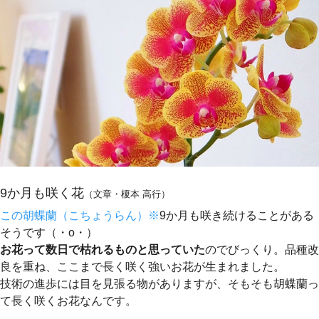
9か月も咲く花
（文章・榎本 高行）
この胡蝶蘭（こちょうらん）※
9か月も咲き続けることがある
そうです（・o・）
お花って数日で枯れるものと思っていた
のでびっくり。品種改
良を重ね、ここまで長く咲く強いお花が生まれました。
技術の進歩には目を見張る物がありますが、そもそも胡蝶蘭っ
て長く咲くお花なんです。