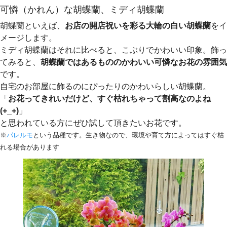
可憐（かれん）な胡蝶蘭、ミディ胡蝶蘭
胡蝶蘭といえば、
お店の開店祝いを彩る大輪の白い胡蝶蘭
をイ
メージします。
ミディ胡蝶蘭はそれに比べると、こぶりでかわいい印象。飾っ
てみると、
胡蝶蘭ではあるもののかわいい可憐なお花の雰囲気
です。
自宅のお部屋に飾るのにぴったりのかわいらしい胡蝶蘭。
「
お花ってきれいだけど、すぐ枯れちゃって割高なのよね
(+_+)
」
と思われている方にぜひ試して頂きたいお花です。
※
パレルモ
という品種です。生き物なので、環境や育て方によってはすぐ枯
れる場合があります