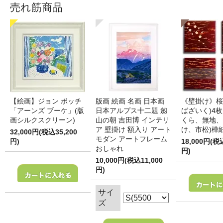
売れ筋商品
【絵画】ジョン ボッチ
版画 絵画 名画 日本画
《壁掛け》桜
「アーンズ ブーケ」(版
日本アルプス十二題 劔
ばざいく)4枚
画シルクスクリーン)
山の朝 吉田博 インテリ
くら、無地、
ア 壁掛け 額入り アート
け、市松)樺
32,000円(税込35,200
モダン アートフレーム
円)
18,000円(税
おしゃれ
円)
10,000円(税込11,000
円)
サイ
ズ