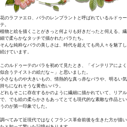
花のラファエロ、バラのレンブラントと呼ばれているルドゥー
テ。
植物と絵を描くことがきっと何よりも好きだったと伺える、繊
細で柔らかなタッチで描かれたバラたち。
そんな純粋なバラの美しさは、時代を超えても尚人々を魅了し
続けています。
このルドゥーテのバラを初めて見たとき、「インテリアによく
似合うテイストの絵だな～」と思いました。
小さなものや大きいもの、情熱的な真っ赤なバラや、明るい気
持ちになれそうな黄色いバラ。
どれもそこに存在するかのように繊細に描かれていて、リアル
で、でも絵の柔らかさもあってとても現代的な素敵な作品とい
うのが第一印象でした。
調べてみて近現代ではなくフランス革命前後を生きた方が描い
たと知って驚いた記憶があります。