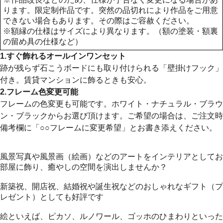
ります。限定制作品です。突然の品切れにより作品をご用意
できない場合もあります。その際はご容赦ください。
※額縁の仕様はサイズにより異なります。（額の塗装・額裏
の留め具の仕様など）
1.すぐ飾れるオールインワンセット
跡が残らず石こうボードにも取り付けられる「壁掛けフック」
付き。賃貸マンションに飾るときも安心。
2.フレーム色変更可能
フレームの色変更も可能です。ホワイト・ナチュラル・ブラウ
ン・ブラックからお選び頂けます。ご希望の場合は、ご注文時
備考欄に「○○フレームに変更希望」とお書き添えください。
風景写真や風景画（絵画）などのアートをインテリアとしてお
部屋に飾り、癒やしの空間を演出しませんか？
新築祝、開店祝、結婚祝や誕生祝などのおしゃれなギフト（プ
レゼント）としても好評です
絵といえば、ピカソ、ルノワール、ゴッホのひまわりといった