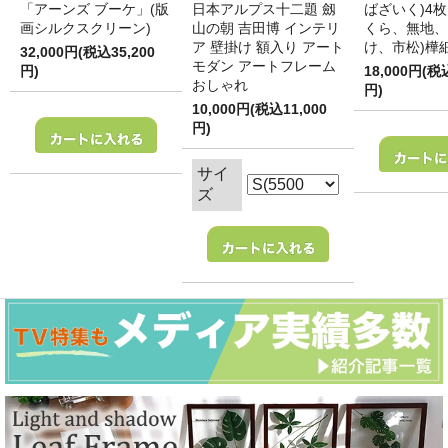
「アーンズ ブーケ」(版
日本アルプス十二題 劔
ばざいく)4枚
画シルクスクリーン)
山の朝 吉田博 インテリ
くら、無地、
ア 壁掛け 額入り アート
け、市松)樺
32,000円(税込35,200
モダン アートフレーム
円)
18,000円(税
おしゃれ
円)
10,000円(税込11,000
円)
サイ
ズ