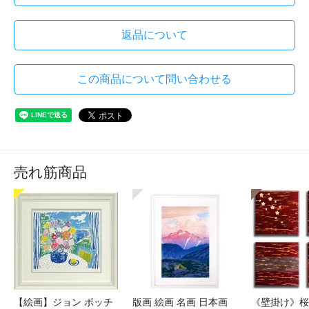
返品について
この商品について問い合わせる
売れ筋商品
【絵画】ジョン ボッチ
版画 絵画 名画 日本画
《壁掛け》桜