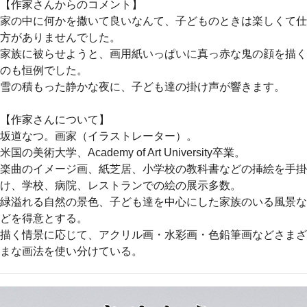
【作家さんからのコメント】
家の中に何かを撒いて良いなんて、子どものときは楽しくて仕
方がありませんでした。
家族に被らせようと、画用紙いっぱいに真っ赤な鬼の顔を描く
のも恒例でした。
雪の積もった静かな夜に、子ども達の掛け声が響きます。
【作家さんについて】
坂道なつ。画家（イラストレーター）。
米国の美術大学、Academy of Art University卒業。
楽曲のイメージ画、紙芝居、小学校の教科書などの挿絵を手掛
け、学校、病院、レストランでの絵の展示多数。
緑溢れる自然の景色、子ども達を中心にした家族のいる風景な
どを得意とする。
描く情景に応じて、アクリル画・水彩画・色鉛筆画などさまざ
まな画法を使い分けている。