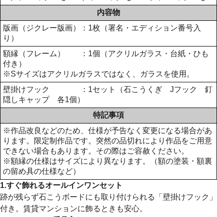
内容物
版画（ジクレー版画）：1枚（署名・エディション番号入
り）
額縁（フレーム） ：1個（アクリルガラス・台紙・ひも
付き）
※Sサイズはアクリルガラスではなく、ガラスを使用。
壁掛けフック ：1セット（石こうくぎ Jフック 釘
隠しキャップ 各1個）
特記事項
※作品改良などのため、仕様が予告なく変更になる場合があ
ります。限定制作品です。突然の品切れにより作品をご用意
できない場合もあります。その際はご容赦ください。
※額縁の仕様はサイズにより異なります。（額の塗装・額裏
の留め具の仕様など）
1.すぐ飾れるオールインワンセット
跡が残らず石こうボードにも取り付けられる「壁掛けフック」
付き。賃貸マンションに飾るときも安心。