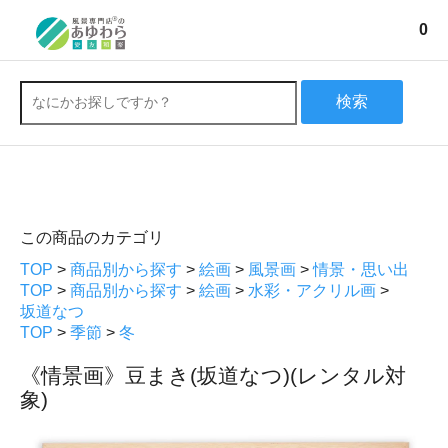
0
検索
この商品のカテゴリ
TOP
>
商品別から探す
>
絵画
>
風景画
>
情景・思い出
TOP
>
商品別から探す
>
絵画
>
水彩・アクリル画
>
坂道なつ
TOP
>
季節
>
冬
《情景画》豆まき(坂道なつ)(レンタル対
象)