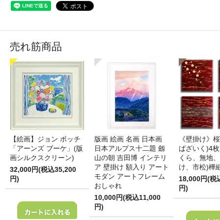
売れ筋商品
【絵画】ジョン ボッチ
版画 絵画 名画 日本画
《壁掛け》桜
「アーンズ ブーケ」(版
日本アルプス十二題 劔
ばざいく)4枚
画シルクスクリーン)
山の朝 吉田博 インテリ
くら、無地、
ア 壁掛け 額入り アート
け、市松)樺
32,000円(税込35,200
モダン アートフレーム
円)
18,000円(税
おしゃれ
円)
10,000円(税込11,000
円)