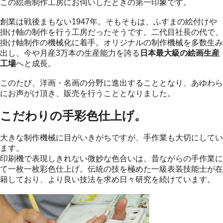
この絵画制作工房にお伺いしたときの第一印象です。
創業は戦後まもない1947年。そもそもは、ふすまの絵付けや
掛け軸の制作を行う工房だったそうです。二代目社長の代で、
掛け軸制作の機械化に着手。オリジナルの制作機械を多数生み
出し、今や月産3万本の生産能力を誇る
日本最大級の絵画生産
工場
へと成長。
このたび、洋画・名画の分野に進出することとなり、あゆわら
にお声がけ頂き、販売を行うこととなりました。
こだわりの手彩色仕上げ。
大きな制作機械に目がいきがちですが、手作業も大切にしてい
ます。
印刷機で表現しきれない微妙な色合いは、昔ながらの手作業に
て一枚一枚彩色仕上げ。伝統の技を極めた一級表装技能士が在
籍しており、より良い技法を求め日々研究を続けています。