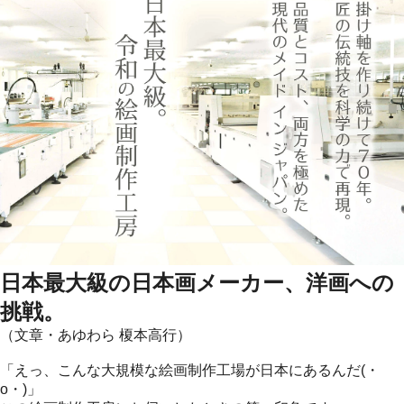
日本最大級の日本画メーカー、洋画への
挑戦。
（文章・あゆわら 榎本高行）
「えっ、こんな大規模な絵画制作工場が日本にあるんだ(・
o・)」