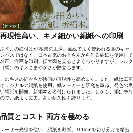
再現性高い、キメ細かい絹紙への印刷
ふすまの絵付けが 祖業の工房。油絵でよく使われる麻のキャ
ンバスではなく、日本古来のお蚕さんから作る絹紙を使用して
名画・洋画を印刷。拡大図を見るとよくわかりますが、シルク
（絹）のキメこまやかさが際立ちます。
このキメの細かさが絵画の再現性を高めます。また、紙は工房
オリジナルの絹紙を使用。紙メーカーと研究を重ね、発色の良
い絹紙を開発。新絹本と名付けられました。しかも、絹は糸な
ので、紙より丈夫。高い耐久性も誇ります。
品質とコスト 両方を極める
レーザー光線を使い、絹紙を裁断。 0.1mmを切り分ける精密