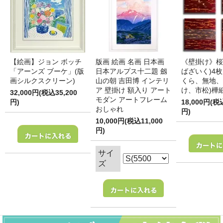
【絵画】ジョン ボッチ
版画 絵画 名画 日本画
《壁掛け》桜
「アーンズ ブーケ」(版
日本アルプス十二題 劔
ばざいく)4枚
画シルクスクリーン)
山の朝 吉田博 インテリ
くら、無地、
ア 壁掛け 額入り アート
け、市松)樺
32,000円(税込35,200
モダン アートフレーム
円)
18,000円(税
おしゃれ
円)
10,000円(税込11,000
円)
サイ
ズ