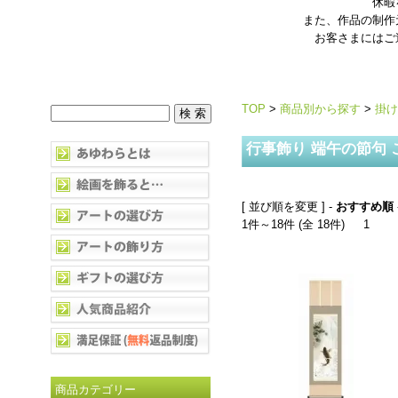
休暇
また、作品の制作
お客さまにはご
TOP
>
商品別から探す
>
掛け
行事飾り 端午の節句 
[ 並び順を変更 ] -
おすすめ順
1件～18件 (全 18件)
1
商品カテゴリー