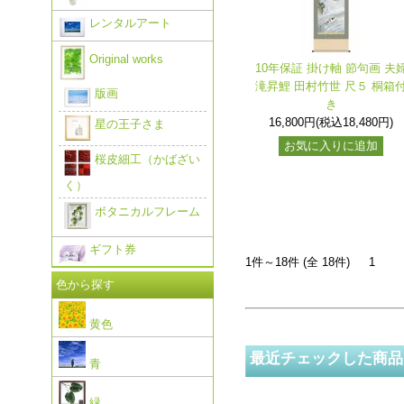
レンタルアート
Original works
10年保証 掛け軸 節句画 夫
滝昇鯉 田村竹世 尺５ 桐箱
版画
き
16,800円(税込18,480円)
星の王子さま
お気に入りに追加
桜皮細工（かばざい
く）
ボタニカルフレーム
ギフト券
1件～18件 (全 18件)
1
色から探す
黄色
最近チェックした商品
青
緑