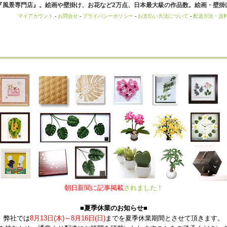
風景専門店』。絵画や壁掛け、お花など2万点、日本最大級の作品数。絵画・壁掛け
マイアカウント
-
お問合せ
-
プライバシーポリシー
-
お支払い方法について
-
配送方法・送
朝日新聞に記事掲載
されました！
■夏季休業のお知らせ■
弊社では
8月13日(木)～8月16日(日)
までを夏季休業期間とさせて頂きます。