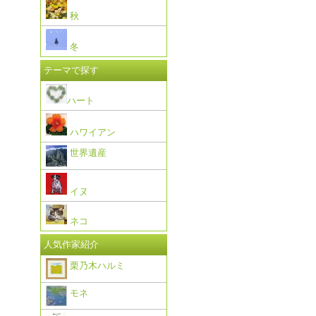
秋
冬
テーマで探す
ハート
ハワイアン
世界遺産
イヌ
ネコ
人気作家紹介
栗乃木ハルミ
モネ