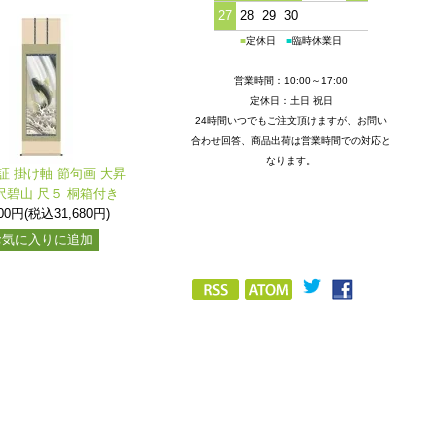
27
28
29
30
■
定休日
■
臨時休業日
営業時間：10:00～17:00
定休日：土日 祝日
24時間いつでもご注文頂けますが、お問い
合わせ回答、商品出荷は営業時間での対応と
なります。
証 掛け軸 節句画 大昇
沢碧山 尺５ 桐箱付き
800円(税込31,680円)
お気に入りに追加