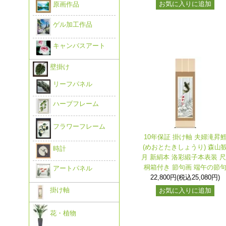
お気に入りに追加
原画作品
ゲル加工作品
キャンバスアート
壁掛け
リーフパネル
ハーブフレーム
フラワーフレーム
10年保証 掛け軸 夫婦滝昇
(めおとたきしょうり) 森山
時計
月 新絹本 洛彩緞子本表装 尺
桐箱付き 節句画 端午の節
アートパネル
22,800円(税込25,080円)
掛け軸
お気に入りに追加
花・植物