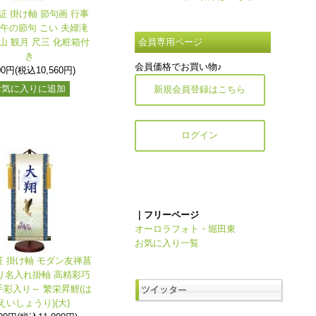
証 掛け軸 節句画 行事
端午の節句 こい 夫婦滝
山 観月 尺三 化粧箱付
会員専用ページ
き
会員価格でお買い物♪
00円(税込10,560円)
お気に入りに追加
新規会員登録はこちら
ログイン
｜フリーページ
オーロラフォト・堀田東
お気に入り一覧
証 掛け軸 モダン友禅菖
り名入れ掛軸 高精彩巧
彩入り～ 繁栄昇鯉(は
えいしょうり)(大)