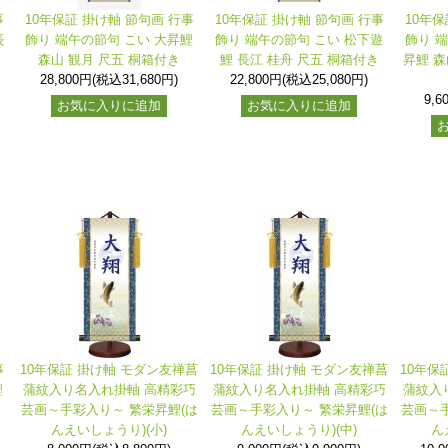
事
10年保証 掛け軸 節句画 行事
10年保証 掛け軸 節句画 行事
10年保
長
飾り 端午の節句 こい 大昇鯉
飾り 端午の節句 こい 松下遊
飾り 
森山 観月 尺五 桐箱付き
鯉 長江 桂舟 尺五 桐箱付き
昇鯉 森
28,800円(税込31,680円)
22,800円(税込25,080円)
9,6
お気に入りに追加
お気に入りに追加
事
10年保証 掛け軸 モダン友禅菖
10年保証 掛け軸 モダン友禅菖
10年保
鯉
蒲紋入り名入れ掛軸 高精彩巧
蒲紋入り名入れ掛軸 高精彩巧
蒲紋入
芸画～手彩入り～ 繁栄昇鯉(は
芸画～手彩入り～ 繁栄昇鯉(は
芸画～手
んえいしょうり)(小)
んえいしょうり)(中)
ん