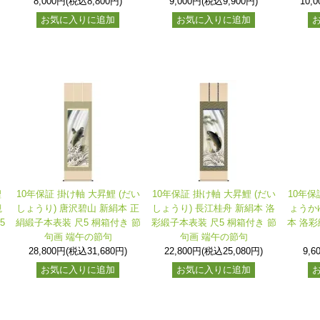
8,000円(税込8,800円)
9,000円(税込9,900円)
10,
お気に入りに追加
お気に入りに追加
鯉
10年保証 掛け軸 大昇鯉 (だい
10年保証 掛け軸 大昇鯉 (だい
10年保
観
しょうり) 唐沢碧山 新絹本 正
しょうり) 長江桂舟 新絹本 洛
ょうか
5
絹緞子本表装 尺5 桐箱付き 節
彩緞子本表装 尺5 桐箱付き 節
本 洛彩
句
句画 端午の節句
句画 端午の節句
28,800円(税込31,680円)
22,800円(税込25,080円)
9,6
お気に入りに追加
お気に入りに追加