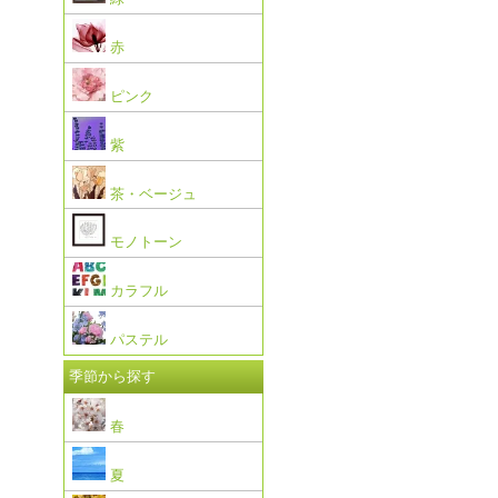
赤
ピンク
紫
茶・ベージュ
モノトーン
カラフル
パステル
季節から探す
春
夏