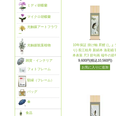
ミディ胡蝶蘭
マイクロ胡蝶蘭
光触媒アートフラワ
ー
10年保証 掛け軸 昇鯉 (しょ
光触媒観葉植物
り) 長江桂舟 新絹本 洛彩緞
本表装 尺3 節句画 端牛の節
9,600円(税込10,560円)
雑貨・インテリア
お気に入りに追加
フォトフレーム
額縁（フレーム）
バッグ
傘
食品