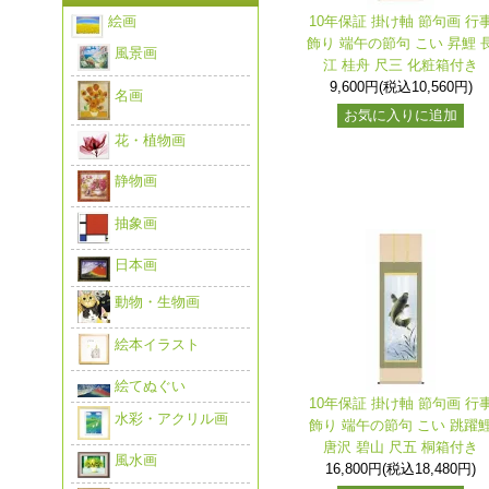
絵画
10年保証 掛け軸 節句画 行
飾り 端午の節句 こい 昇鯉 
風景画
江 桂舟 尺三 化粧箱付き
9,600円(税込10,560円)
名画
お気に入りに追加
花・植物画
静物画
抽象画
日本画
動物・生物画
絵本イラスト
絵てぬぐい
10年保証 掛け軸 節句画 行
水彩・アクリル画
飾り 端午の節句 こい 跳躍
唐沢 碧山 尺五 桐箱付き
風水画
16,800円(税込18,480円)