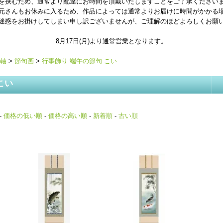
を挟むため、通常より配達にお時間を頂戴いたしますことをご了承ください
元さんもお休みに入るため、作品によっては通常よりお届けに時間がかかる
迷惑をお掛けしてしまい申し訳ございませんが、ご理解のほどよろしくお願
8月17日(月)より通常営業となります。
軸
>
節句画
>
行事飾り 端午の節句 こい
こい
-
価格の低い順
-
価格の高い順
-
新着順
-
古い順