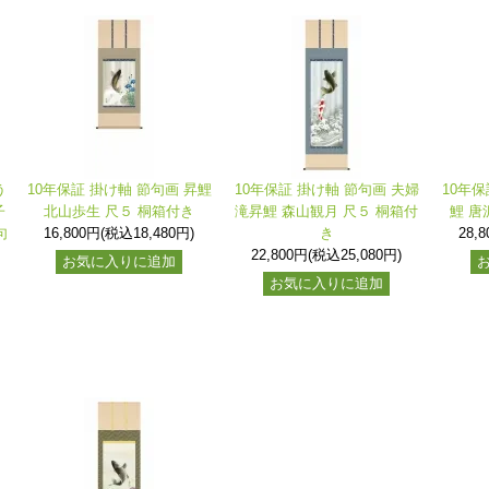
う
10年保証 掛け軸 節句画 昇鯉
10年保証 掛け軸 節句画 夫婦
10年保
子
北山歩生 尺５ 桐箱付き
滝昇鯉 森山観月 尺５ 桐箱付
鯉 唐
句
16,800円(税込18,480円)
き
28,
22,800円(税込25,080円)
お気に入りに追加
お気に入りに追加