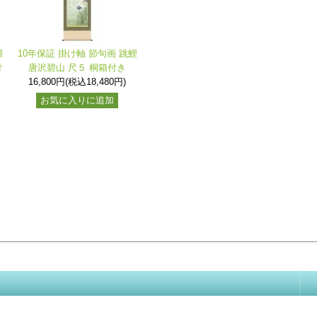
婦
10年保証 掛け軸 節句画 跳鯉
付
唐沢碧山 尺５ 桐箱付き
16,800円(税込18,480円)
お気に入りに追加