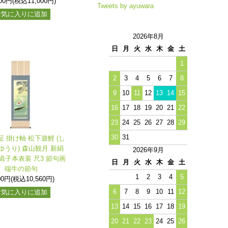
000円(税込11,000円)
Tweets by ayuwara
お気に入りに追加
2026年8月
日
月
火
水
木
金
土
1
2
3
4
5
6
7
8
9
10
11
12
13
14
15
16
17
18
19
20
21
22
23
24
25
26
27
28
29
30
31
証 掛け軸 松下遊鯉 (し
ゆうり) 森山観月 新絹
2026年9月
緞子本表装 尺3 節句画
日
月
火
水
木
金
土
端牛の節句
1
2
3
4
5
00円(税込10,560円)
6
7
8
9
10
11
12
お気に入りに追加
13
14
15
16
17
18
19
20
21
22
23
24
25
26