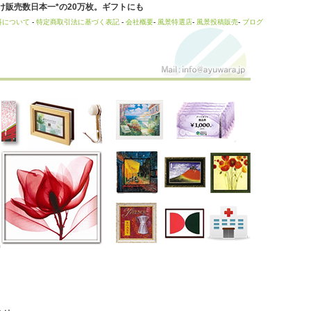
販売数日本一*の20万枚。ギフトにも
料について
-
特定商取引法に基づく表記
-
会社概要
-
風景特選店
-
風景投稿販売
-
ブログ