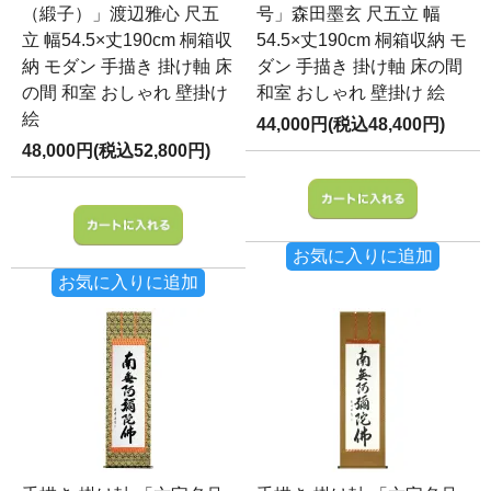
（緞子）」渡辺雅心 尺五
号」森田墨玄 尺五立 幅
立 幅54.5×丈190cm 桐箱収
54.5×丈190cm 桐箱収納 モ
納 モダン 手描き 掛け軸 床
ダン 手描き 掛け軸 床の間
の間 和室 おしゃれ 壁掛け
和室 おしゃれ 壁掛け 絵
絵
44,000円(税込48,400円)
48,000円(税込52,800円)
お気に入りに追加
お気に入りに追加