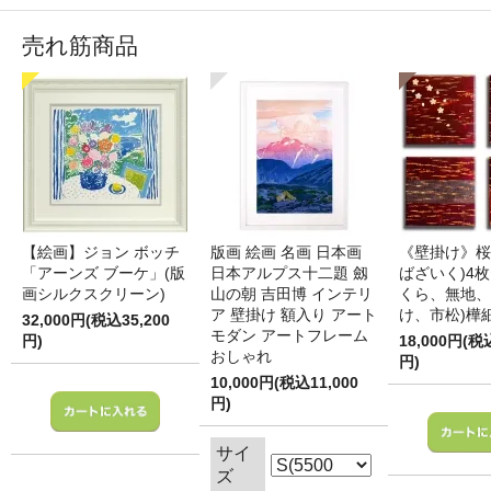
売れ筋商品
【絵画】ジョン ボッチ
版画 絵画 名画 日本画
《壁掛け》桜
「アーンズ ブーケ」(版
日本アルプス十二題 劔
ばざいく)4枚
画シルクスクリーン)
山の朝 吉田博 インテリ
くら、無地、
ア 壁掛け 額入り アート
け、市松)樺
32,000円(税込35,200
モダン アートフレーム
円)
18,000円(税
おしゃれ
円)
10,000円(税込11,000
円)
サイ
ズ