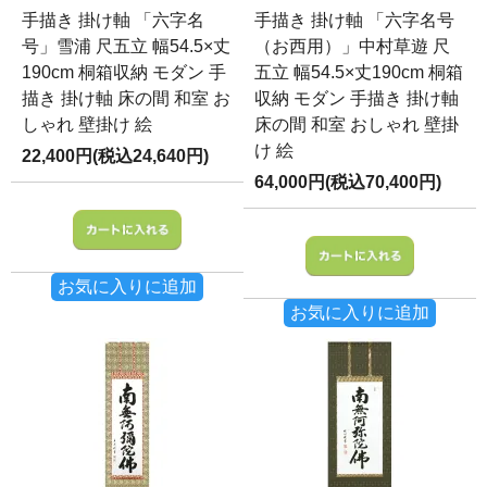
手描き 掛け軸 「六字名
手描き 掛け軸 「六字名号
号」雪浦 尺五立 幅54.5×丈
（お西用）」中村草遊 尺
190cm 桐箱収納 モダン 手
五立 幅54.5×丈190cm 桐箱
描き 掛け軸 床の間 和室 お
収納 モダン 手描き 掛け軸
しゃれ 壁掛け 絵
床の間 和室 おしゃれ 壁掛
け 絵
22,400円(税込24,640円)
64,000円(税込70,400円)
お気に入りに追加
お気に入りに追加