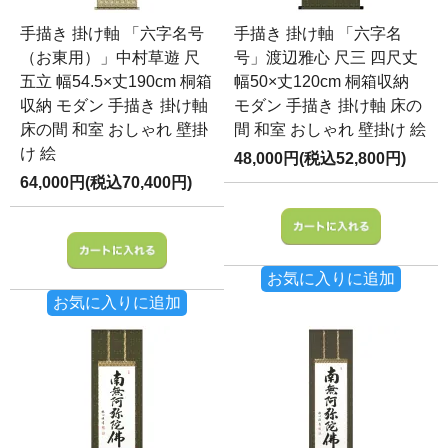
手描き 掛け軸 「六字名号
手描き 掛け軸 「六字名
（お東用）」中村草遊 尺
号」渡辺雅心 尺三 四尺丈
五立 幅54.5×丈190cm 桐箱
幅50×丈120cm 桐箱収納
収納 モダン 手描き 掛け軸
モダン 手描き 掛け軸 床の
床の間 和室 おしゃれ 壁掛
間 和室 おしゃれ 壁掛け 絵
け 絵
48,000円(税込52,800円)
64,000円(税込70,400円)
お気に入りに追加
お気に入りに追加