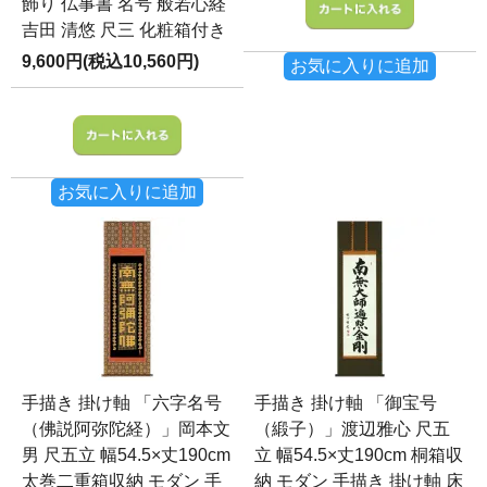
飾り 仏事書 名号 般若心経
吉田 清悠 尺三 化粧箱付き
9,600円(税込10,560円)
お気に入りに追加
お気に入りに追加
手描き 掛け軸 「六字名号
手描き 掛け軸 「御宝号
（佛説阿弥陀経）」岡本文
（緞子）」渡辺雅心 尺五
男 尺五立 幅54.5×丈190cm
立 幅54.5×丈190cm 桐箱収
太巻二重箱収納 モダン 手
納 モダン 手描き 掛け軸 床