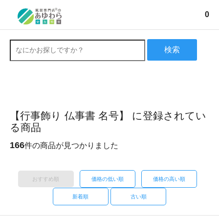
0
検索
【行事飾り 仏事書 名号】 に登録されてい
る商品
166
件の商品が見つかりました
おすすめ順
価格の低い順
価格の高い順
新着順
古い順