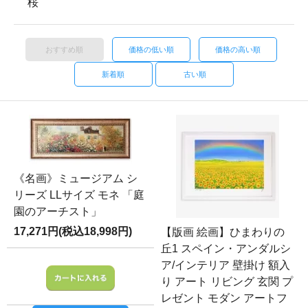
桜
おすすめ順
価格の低い順
価格の高い順
新着順
古い順
《名画》ミュージアム シ
リーズ LLサイズ モネ 「庭
園のアーチスト」
17,271円(税込18,998円)
【版画 絵画】ひまわりの
丘1 スペイン・アンダルシ
ア/インテリア 壁掛け 額入
り アート リビング 玄関 プ
レゼント モダン アートフ