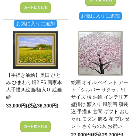
お気に入りに追加
お気に入りに追加
【手描き油絵】奥田 ひと
み ひまわり畑2 F6 画家本
絵画 オイル ペイント アー
人手描き絵画/額入り 絵画
ト「シルバー サクラ」5L
絵
サイズ 桜 油絵 インテリア
壁掛け 額入り 風景画 額装
33,000円(税込36,300円)
込 手描き 玄関 ギフト おし
ゃれ モダン 飾る 花 プレゼ
ント さくらの木 お祝い
27,000円(税込29,700円)