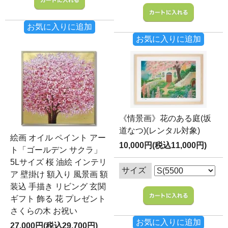
お気に入りに追加
お気に入りに追加
《情景画》花のある庭(坂
道なつ)(レンタル対象)
絵画 オイル ペイント アー
10,000円(税込11,000円)
ト「ゴールデン サクラ」
5Lサイズ 桜 油絵 インテリ
サイズ
ア 壁掛け 額入り 風景画 額
装込 手描き リビング 玄関
ギフト 飾る 花 プレゼント
さくらの木 お祝い
お気に入りに追加
27,000円(税込29,700円)