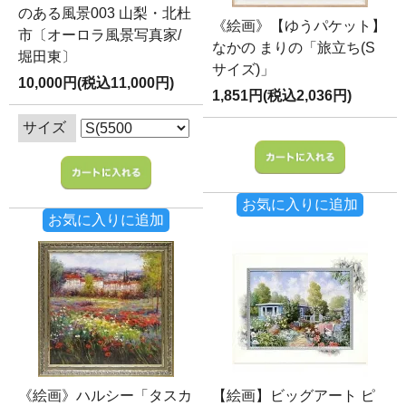
のある風景003 山梨・北杜
《絵画》【ゆうパケット】
市〔オーロラ風景写真家/
なかの まりの「旅立ち(S
堀田東〕
サイズ)」
10,000円(税込11,000円)
1,851円(税込2,036円)
サイズ
お気に入りに追加
お気に入りに追加
《絵画》ハルシー「タスカ
【絵画】ビッグアート ピ