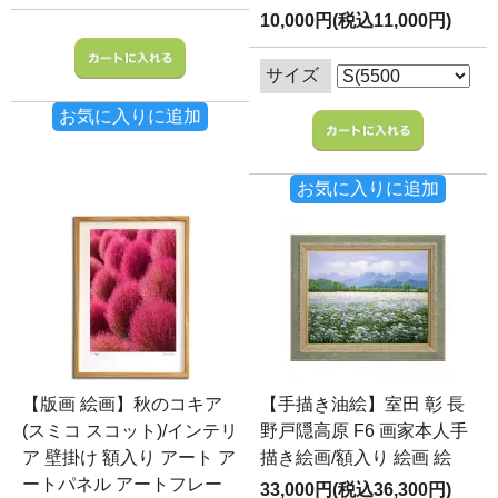
10,000円(税込11,000円)
サイズ
お気に入りに追加
お気に入りに追加
【版画 絵画】秋のコキア
【手描き油絵】室田 彰 長
(スミコ スコット)/インテリ
野戸隠高原 F6 画家本人手
ア 壁掛け 額入り アート ア
描き絵画/額入り 絵画 絵
ートパネル アートフレー
33,000円(税込36,300円)