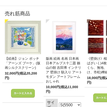
売れ筋商品
【絵画】ジョン ボッチ
版画 絵画 名画 日本画
《壁掛け》桜
「アーンズ ブーケ」(版
日本アルプス十二題 劔
ばざいく)4枚
画シルクスクリーン)
山の朝 吉田博 インテリ
くら、無地、
ア 壁掛け 額入り アート
け、市松)樺
32,000円(税込35,200
モダン アートフレーム
円)
18,000円(税
おしゃれ
円)
10,000円(税込11,000
円)
サイ