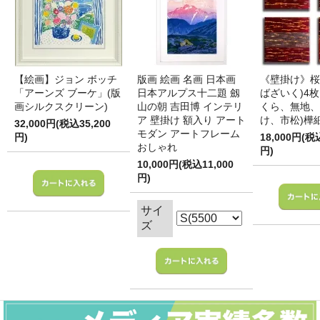
【絵画】ジョン ボッチ
版画 絵画 名画 日本画
《壁掛け》桜
「アーンズ ブーケ」(版
日本アルプス十二題 劔
ばざいく)4枚
画シルクスクリーン)
山の朝 吉田博 インテリ
くら、無地、
ア 壁掛け 額入り アート
け、市松)樺
32,000円(税込35,200
モダン アートフレーム
円)
18,000円(税
おしゃれ
円)
10,000円(税込11,000
円)
サイ
ズ