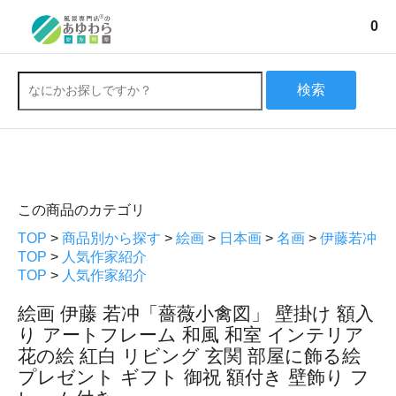
0
検索
この商品のカテゴリ
TOP
>
商品別から探す
>
絵画
>
日本画
>
名画
>
伊藤若冲
TOP
>
人気作家紹介
TOP
>
人気作家紹介
絵画 伊藤 若冲「薔薇小禽図」 壁掛け 額入
り アートフレーム 和風 和室 インテリア
花の絵 紅白 リビング 玄関 部屋に飾る絵
プレゼント ギフト 御祝 額付き 壁飾り フ