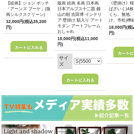
【絵画】ジョン ボッチ
版画 絵画 名画 日本画
《壁掛け》桜
「アーンズ ブーケ」(版
日本アルプス十二題 劔
ばざいく)4枚
画シルクスクリーン)
山の朝 吉田博 インテリ
くら、無地、
ア 壁掛け 額入り アート
け、市松)樺
32,000円(税込35,200
モダン アートフレーム
円)
18,000円(税
おしゃれ
円)
10,000円(税込11,000
円)
サイ
ズ