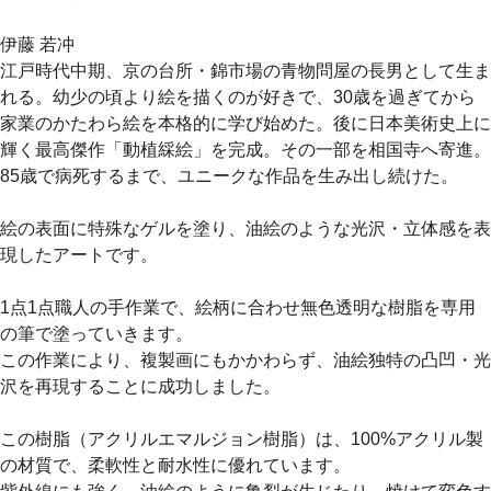
伊藤 若冲
江戸時代中期、京の台所・錦市場の青物問屋の長男として生ま
れる。幼少の頃より絵を描くのが好きで、30歳を過ぎてから
家業のかたわら絵を本格的に学び始めた。後に日本美術史上に
輝く最高傑作「動植綵絵」を完成。その一部を相国寺へ寄進。
85歳で病死するまで、ユニークな作品を生み出し続けた。
絵の表面に特殊なゲルを塗り、油絵のような光沢・立体感を表
現したアートです。
1点1点職人の手作業で、絵柄に合わせ無色透明な樹脂を専用
の筆で塗っていきます。
この作業により、複製画にもかかわらず、油絵独特の凸凹・光
沢を再現することに成功しました。
この樹脂（アクリルエマルジョン樹脂）は、100%アクリル製
の材質で、柔軟性と耐水性に優れています。