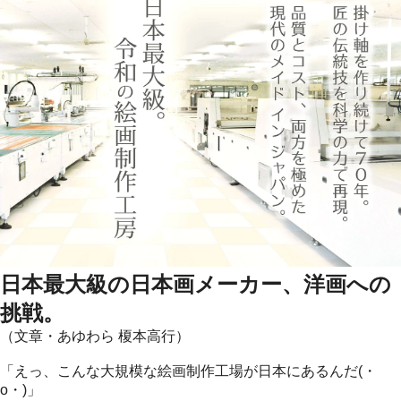
日本最大級の日本画メーカー、洋画への
挑戦。
（文章・あゆわら 榎本高行）
「えっ、こんな大規模な絵画制作工場が日本にあるんだ(・
o・)」