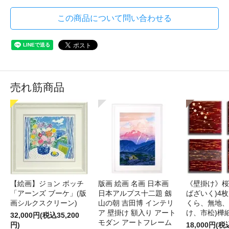
この商品について問い合わせる
売れ筋商品
【絵画】ジョン ボッチ
版画 絵画 名画 日本画
《壁掛け》桜
「アーンズ ブーケ」(版
日本アルプス十二題 劔
ばざいく)4枚
画シルクスクリーン)
山の朝 吉田博 インテリ
くら、無地、
ア 壁掛け 額入り アート
け、市松)樺
32,000円(税込35,200
モダン アートフレーム
円)
18,000円(税