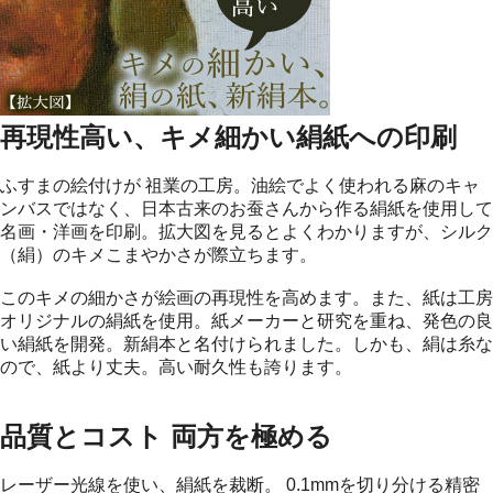
再現性高い、キメ細かい絹紙への印刷
ふすまの絵付けが 祖業の工房。油絵でよく使われる麻のキャ
ンバスではなく、日本古来のお蚕さんから作る絹紙を使用して
名画・洋画を印刷。拡大図を見るとよくわかりますが、シルク
（絹）のキメこまやかさが際立ちます。
このキメの細かさが絵画の再現性を高めます。また、紙は工房
オリジナルの絹紙を使用。紙メーカーと研究を重ね、発色の良
い絹紙を開発。新絹本と名付けられました。しかも、絹は糸な
ので、紙より丈夫。高い耐久性も誇ります。
品質とコスト 両方を極める
レーザー光線を使い、絹紙を裁断。 0.1mmを切り分ける精密