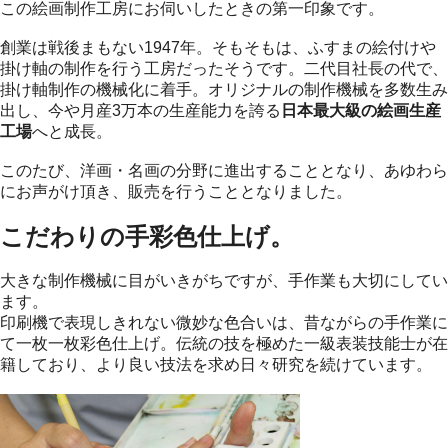
この絵画制作工房にお伺いしたときの第一印象です。
創業は戦後まもない1947年。そもそもは、ふすまの絵付けや
掛け軸の制作を行う工房だったそうです。二代目社長の代で、
掛け軸制作の機械化に着手。オリジナルの制作機械を多数生み
出し、今や月産3万本の生産能力を誇る
日本最大級の絵画生産
工場
へと成長。
このたび、洋画・名画の分野に進出することとなり、あゆわら
にお声がけ頂き、販売を行うこととなりました。
こだわりの手彩色仕上げ。
大きな制作機械に目がいきがちですが、手作業も大切にしてい
ます。
印刷機で表現しきれない微妙な色合いは、昔ながらの手作業に
て一枚一枚彩色仕上げ。伝統の技を極めた一級表装技能士が在
籍しており、より良い技法を求め日々研究を続けています。