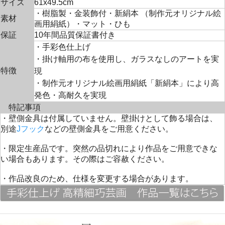
サイズ
61x49.5cm
・樹脂製・金装飾付・新絹本 （制作元オリジナル絵
素材
画用絹紙）・マット・ひも
保証
10年間品質保証書付き
・手彩色仕上げ
・掛け軸用の布を使用し、ガラスなしのアートを実
特徴
現
・制作元オリジナル絵画用絹紙「新絹本」により高
発色・高耐久を実現
特記事項
・壁側金具は付属していません。壁掛けとして飾る場合は、
別途
Jフック
などの壁側金具をご用意ください。
・限定生産品です。突然の品切れにより作品をご用意できな
い場合もあります。その際はご容赦ください。
・作品改良のため、仕様を変更する場合があります。