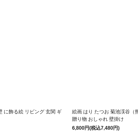
 に飾る絵 リビング 玄関 ギ
絵画 はり たつお 菊池渓谷（
贈り物 おしゃれ 壁掛け
6,800円(税込7,480円)