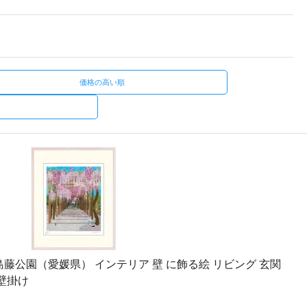
価格の高い順
島藤公園（愛媛県） インテリア 壁 に飾る絵 リビング 玄関
 壁掛け