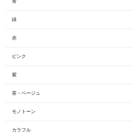
青
緑
赤
ピンク
紫
茶・ベージュ
モノトーン
カラフル