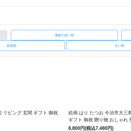
価格の低い順
新着順
古い順
絵 リビング 玄関 ギフト 御祝
絵画 はり たつお 今治市大三
ギフト 御祝 贈り物 おしゃれ
6,800円(税込7,480円)