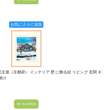
お気に入りに追加
宅主屋（京都府） インテリア 壁 に飾る絵 リビング 玄関 ギ
掛け