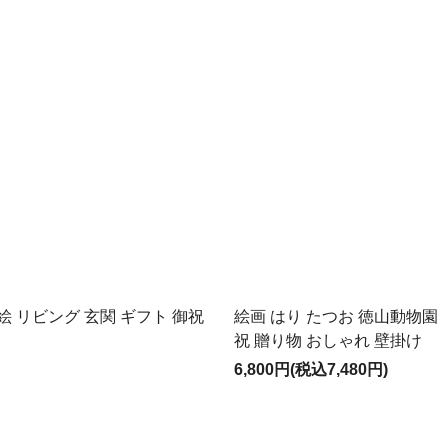
絵 リビング 玄関 ギフト 御祝
絵画 はり たつお 徳山動物園
祝 贈り物 おしゃれ 壁掛け
6,800円(税込7,480円)