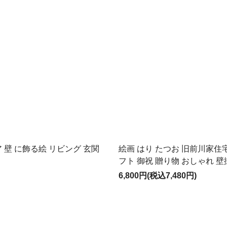
 壁 に飾る絵 リビング 玄関
絵画 はり たつお 旧前川家住
フト 御祝 贈り物 おしゃれ 壁
6,800円(税込7,480円)