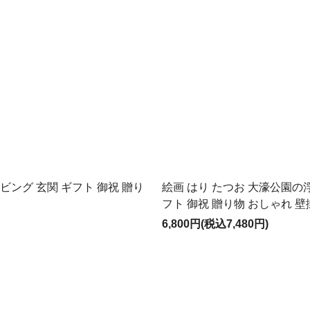
ビング 玄関 ギフト 御祝 贈り
絵画 はり たつお 大濠公園の
フト 御祝 贈り物 おしゃれ 壁
6,800円(税込7,480円)