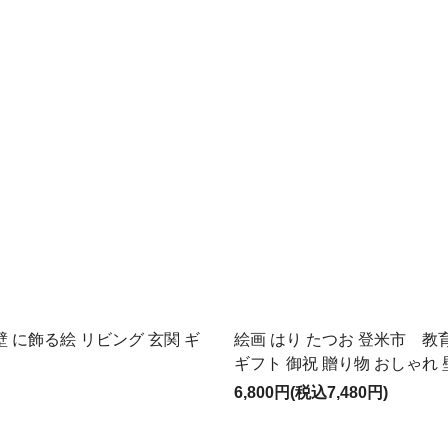
 に飾る絵 リビング 玄関 ギ
絵画 はり たつお 登米市 教
ギフト 御祝 贈り物 おしゃれ
6,800円(税込7,480円)