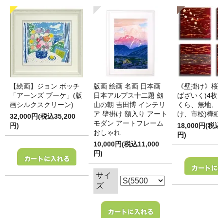
【絵画】ジョン ボッチ
版画 絵画 名画 日本画
《壁掛け》桜
「アーンズ ブーケ」(版
日本アルプス十二題 劔
ばざいく)4枚
画シルクスクリーン)
山の朝 吉田博 インテリ
くら、無地、
ア 壁掛け 額入り アート
け、市松)樺
32,000円(税込35,200
モダン アートフレーム
円)
18,000円(税
おしゃれ
円)
10,000円(税込11,000
円)
サイ
ズ