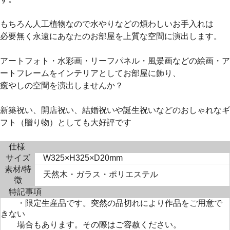
もちろん人工植物なので水やりなどの煩わしいお手入れは
必要無く永遠にあなたのお部屋を上質な空間に演出します。
アートフォト・水彩画・リーフパネル・風景画などの絵画・ア
ートフレームをインテリアとしてお部屋に飾り、
癒やしの空間を演出しませんか？
新築祝い、開店祝い、結婚祝いや誕生祝いなどのおしゃれなギ
フト（贈り物）としても大好評です
仕様
サイズ
W325×H325×D20mm
素材/特
天然木・ガラス・ポリエステル
徴
特記事項
・限定生産品です。突然の品切れにより作品をご用意で
きない
場合もあります。その際はご容赦ください。