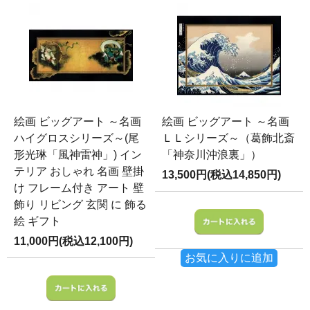
絵画 ビッグアート ～名画
絵画 ビッグアート ～名画
ハイグロスシリーズ～(尾
ＬＬシリーズ～（葛飾北斎
形光琳「風神雷神」) イン
「神奈川沖浪裏」）
テリア おしゃれ 名画 壁掛
13,500円(税込14,850円)
け フレーム付き アート 壁
飾り リビング 玄関 に 飾る
絵 ギフト
11,000円(税込12,100円)
お気に入りに追加