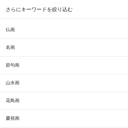
さらにキーワードを絞り込む
仏画
名画
節句画
山水画
花鳥画
慶祝画