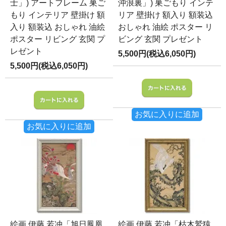
士」) アートフレーム 巣ご
沖浪裏」) 巣ごもり インテ
もり インテリア 壁掛け 額
リア 壁掛け 額入り 額装込
入り 額装込 おしゃれ 油絵
おしゃれ 油絵 ポスター リ
ポスター リビング 玄関 プ
ビング 玄関 プレゼント
レゼント
5,500円(税込6,050円)
5,500円(税込6,050円)
お気に入りに追加
お気に入りに追加
絵画 伊藤 若冲「旭日鳳凰
絵画 伊藤 若冲「枯木鷲猿