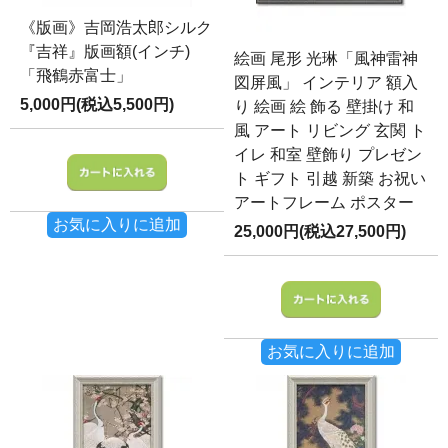
《版画》吉岡浩太郎シルク
『吉祥』版画額(インチ)
絵画 尾形 光琳「風神雷神
「飛鶴赤富士」
図屏風」 インテリア 額入
5,000円(税込5,500円)
り 絵画 絵 飾る 壁掛け 和
風 アート リビング 玄関 ト
イレ 和室 壁飾り プレゼン
ト ギフト 引越 新築 お祝い
アートフレーム ポスター
お気に入りに追加
25,000円(税込27,500円)
お気に入りに追加