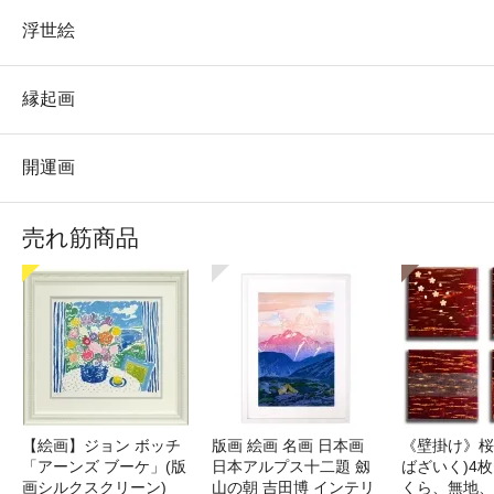
浮世絵
縁起画
開運画
売れ筋商品
【絵画】ジョン ボッチ
版画 絵画 名画 日本画
《壁掛け》桜
「アーンズ ブーケ」(版
日本アルプス十二題 劔
ばざいく)4枚
画シルクスクリーン)
山の朝 吉田博 インテリ
くら、無地、