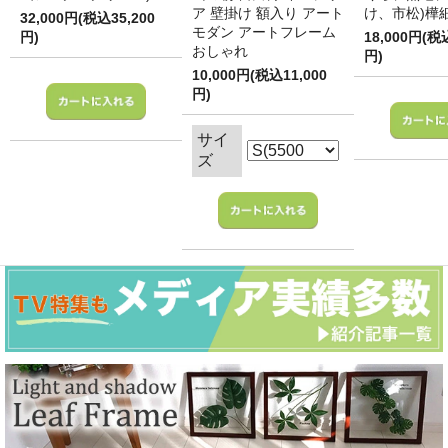
ア 壁掛け 額入り アート
け、市松)樺
32,000円(税込35,200
モダン アートフレーム
円)
18,000円(税
おしゃれ
円)
10,000円(税込11,000
円)
サイ
ズ