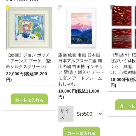
【絵画】ジョン ボッチ
版画 絵画 名画 日本画
《壁掛け》桜
「アーンズ ブーケ」(版
日本アルプス十二題 劔
ばざいく)4枚
画シルクスクリーン)
山の朝 吉田博 インテリ
くら、無地、
ア 壁掛け 額入り アート
け、市松)樺
32,000円(税込35,200
モダン アートフレーム
円)
18,000円(税
おしゃれ
円)
10,000円(税込11,000
円)
サイ
ズ