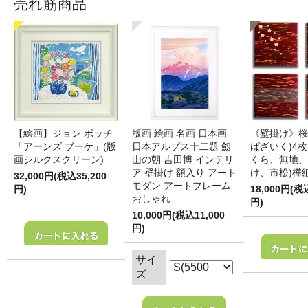
売れ筋商品
【絵画】ジョン ボッチ
版画 絵画 名画 日本画
《壁掛け》桜
「アーンズ ブーケ」(版
日本アルプス十二題 劔
ばざいく)4枚
画シルクスクリーン)
山の朝 吉田博 インテリ
くら、無地、
ア 壁掛け 額入り アート
け、市松)樺
32,000円(税込35,200
モダン アートフレーム
円)
18,000円(税
おしゃれ
円)
10,000円(税込11,000
円)
サイ
ズ