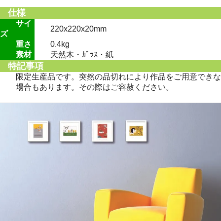
仕様
サイ
220x220x20mm
ズ
重さ
0.4kg
素材
天然木・ｶﾞﾗｽ・紙
特記事項
限定生産品です。突然の品切れにより作品をご用意できな
場合もあります。その際はご容赦ください。