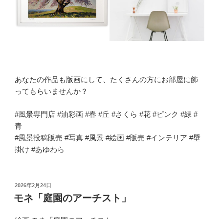
あなたの作品も版画にして、たくさんの方にお部屋に飾
ってもらいませんか？
#風景専門店 #油彩画 #春 #丘 #さくら #花 #ピンク #緑 #
青
#風景投稿販売 #写真 #風景 #絵画 #販売 #インテリア #壁
掛け #あゆわら
投
2026年2月24日
稿
モネ「庭園のアーチスト」
日: