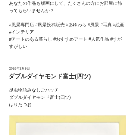
あなたの作品も版画にして、たくさんの方にお部屋に飾
ってもらいませんか？
#風景専門店 #風景投稿販売 #あゆわら #風景 #写真 #絵画
#インテリア
#アートのある暮らし #おすすめアート #人気作品 #すが
すがしい
投
2026年2月9日
稿
ダブルダイヤモンド富士(四ツ)
日:
昆虫物語みなしごハッチ
ダブルダイヤモンド富士(四ツ)
はりたつお