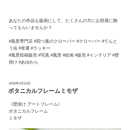
あなたの作品も版画にして、たくさんの方にお部屋に飾
ってもらいませんか？
#風景専門店 #四つ葉のクローバー #クローバー #てんと
う虫 #幸運 #ラッキー
#風景投稿販売 #写真 #風景 #絵画 #販売 #インテリア #壁
掛け #あゆわら
投
2026年2月16日
稿
ボタニカルフレームミモザ
日:
《壁掛け アートフレーム》
ボタニカルフレーム
ミモザ