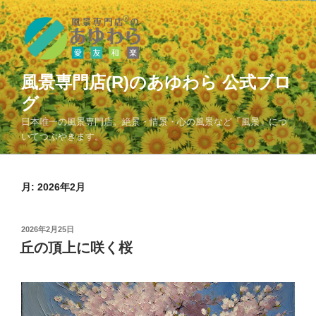
コ
ン
テ
ン
ツ
風景専門店(R)のあゆわら 公式ブロ
へ
グ
ス
日本唯一の風景専門店。絶景・情景・心の風景など「風景」につ
キ
いてつぶやきます。
ッ
プ
月:
2026年2月
投
2026年2月25日
稿
丘の頂上に咲く桜
日: