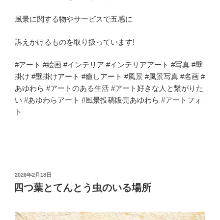
風景に関する物やサービスで五感に
訴えかけるものを取り扱っています!
#アート #絵画 #インテリア #インテリアアート #写真 #壁
掛け #壁掛けアート #癒しアート #風景 #風景写真 #名画 #
あゆわら #アートのある生活 #アート好きな人と繋がりた
い #あゆわらアート #風景投稿販売あゆわら #アートフォ
ト
投
2026年2月18日
稿
四つ葉とてんとう虫のいる場所
日: