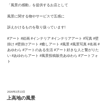
「風景の感動」を提供するお店として
風景に関する物やサービスで五感に
訴えかけるものを取り扱っています!
#アート #絵画 #インテリア #インテリアアート #写真 #壁
掛け #壁掛けアート #癒しアート #風景 #風景写真 #名画 #
あゆわら #アートのある生活 #アート好きな人と繋がりた
い #あゆわらアート #風景投稿販売あゆわら #アートフォ
ト
投
2026年2月13日
稿
上高地の風景
日: