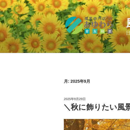
コ
ン
テ
ン
ツ
へ
ス
キ
ッ
プ
月:
2025年9月
投
2025年9月29日
稿
＼秋に飾りたい風
日: