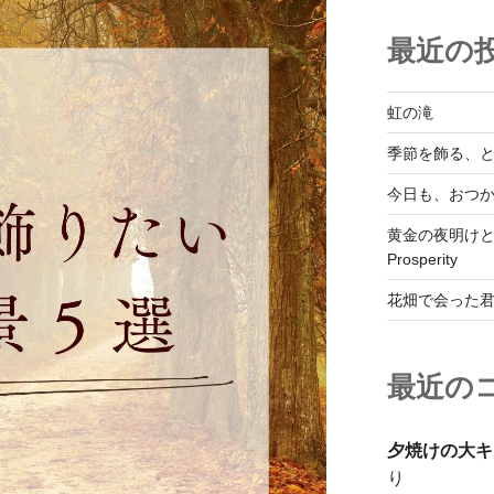
最近の
虹の滝
季節を飾る、
今日も、おつ
黄金の夜明けと幸運
Prosperity
花畑で会った
最近の
夕焼けの大キ
り