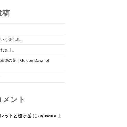
投稿
という楽しみ。
かれさま。
の芽｜Golden Dawn of
君
コメント
レットと槍ヶ岳
に
ayuwara
よ