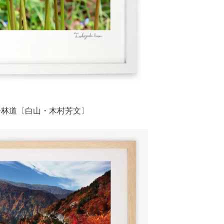
パー林道〔白山・木村芳文〕