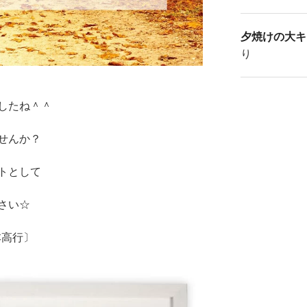
夕焼けの大キ
り
したね＾＾
せんか？
トとして
さい☆
本高行〕