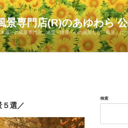
風景専門店(R)のあゆわら 
日本唯一の風景専門店。絶景・情景・心の風景など「風景」に
検索
景５選／