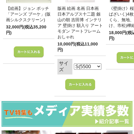
【絵画】ジョン ボッチ
版画 絵画 名画 日本画
《壁掛け》桜
「アーンズ ブーケ」(版
日本アルプス十二題 劔
ばざいく)4枚
画シルクスクリーン)
山の朝 吉田博 インテリ
くら、無地、
ア 壁掛け 額入り アート
け、市松)樺
32,000円(税込35,200
モダン アートフレーム
円)
18,000円(税
おしゃれ
円)
10,000円(税込11,000
円)
サイ
ズ