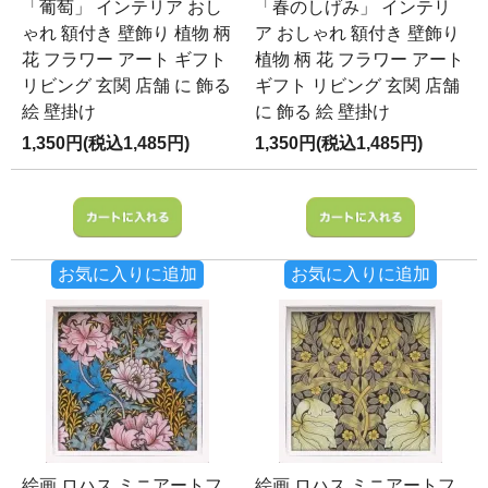
「葡萄」 インテリア おし
「春のしげみ」 インテリ
ゃれ 額付き 壁飾り 植物 柄
ア おしゃれ 額付き 壁飾り
花 フラワー アート ギフト
植物 柄 花 フラワー アート
リビング 玄関 店舗 に 飾る
ギフト リビング 玄関 店舗
絵 壁掛け
に 飾る 絵 壁掛け
1,350円(税込1,485円)
1,350円(税込1,485円)
お気に入りに追加
お気に入りに追加
絵画 ロハス ミニアートフ
絵画 ロハス ミニアートフ