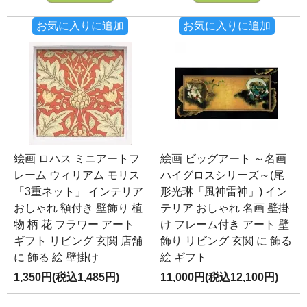
お気に入りに追加
お気に入りに追加
絵画 ロハス ミニアートフ
絵画 ビッグアート ～名画
レーム ウィリアム モリス
ハイグロスシリーズ～(尾
「3重ネット」 インテリア
形光琳「風神雷神」) イン
おしゃれ 額付き 壁飾り 植
テリア おしゃれ 名画 壁掛
物 柄 花 フラワー アート
け フレーム付き アート 壁
ギフト リビング 玄関 店舗
飾り リビング 玄関 に 飾る
に 飾る 絵 壁掛け
絵 ギフト
1,350円(税込1,485円)
11,000円(税込12,100円)