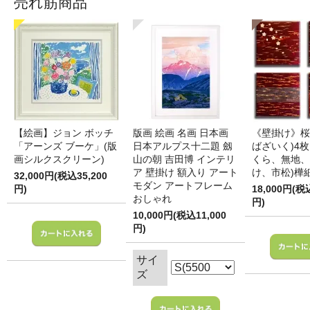
売れ筋商品
【絵画】ジョン ボッチ
版画 絵画 名画 日本画
《壁掛け》桜
「アーンズ ブーケ」(版
日本アルプス十二題 劔
ばざいく)4枚
画シルクスクリーン)
山の朝 吉田博 インテリ
くら、無地、
ア 壁掛け 額入り アート
け、市松)樺
32,000円(税込35,200
モダン アートフレーム
円)
18,000円(税
おしゃれ
円)
10,000円(税込11,000
円)
サイ
ズ