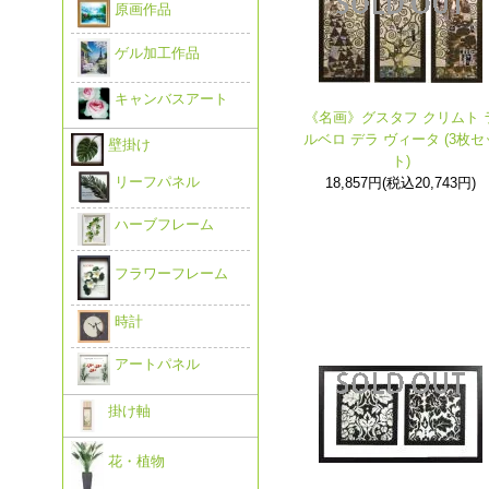
原画作品
ゲル加工作品
キャンバスアート
《名画》グスタフ クリムト 
ルベロ デラ ヴィータ (3枚セ
壁掛け
ト)
リーフパネル
18,857円(税込20,743円)
ハーブフレーム
フラワーフレーム
時計
アートパネル
掛け軸
花・植物