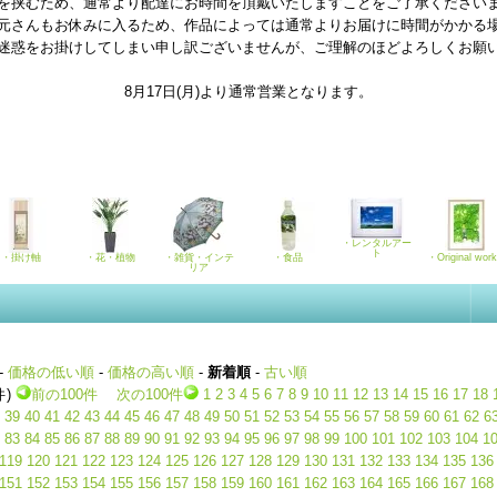
を挟むため、通常より配達にお時間を頂戴いたしますことをご了承ください
元さんもお休みに入るため、作品によっては通常よりお届けに時間がかかる
迷惑をお掛けしてしまい申し訳ございませんが、ご理解のほどよろしくお願
8月17日(月)より通常営業となります。
・レンタルアー
ト
・掛け軸
・花・植物
・雑貨・インテ
・食品
・Original wor
リア
-
価格の低い順
-
価格の高い順
-
新着順
-
古い順
件)
前の100件
次の100件
1
2
3
4
5
6
7
8
9
10
11
12
13
14
15
16
17
18
39
40
41
42
43
44
45
46
47
48
49
50
51
52
53
54
55
56
57
58
59
60
61
62
6
83
84
85
86
87
88
89
90
91
92
93
94
95
96
97
98
99
100
101
102
103
104
1
119
120
121
122
123
124
125
126
127
128
129
130
131
132
133
134
135
136
151
152
153
154
155
156
157
158
159
160
161
162
163
164
165
166
167
168