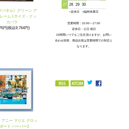
27
28
29
30
フパネル》グリーン ア
■
定休日
■
臨時休業日
フレーム Lサイズ・クッ
カバラ
営業時間：10:00～17:00
876円(税込9,764円)
定休日：土日 祝日
24時間いつでもご注文頂けますが、お問い
合わせ回答、商品出荷は営業時間での対応と
なります。
アニー マリエ グロッ
 ボート ハーバー2