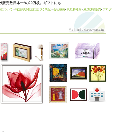
販売数日本一*の20万枚。ギフトにも
料について
-
特定商取引法に基づく表記
-
会社概要
-
風景特選店
-
風景投稿販売
-
ブログ