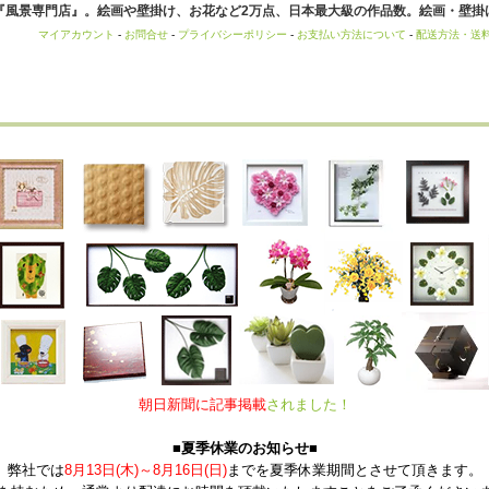
風景専門店』。絵画や壁掛け、お花など2万点、日本最大級の作品数。絵画・壁掛け
マイアカウント
-
お問合せ
-
プライバシーポリシー
-
お支払い方法について
-
配送方法・送
朝日新聞に記事掲載
されました！
■夏季休業のお知らせ■
弊社では
8月13日(木)～8月16日(日)
までを夏季休業期間とさせて頂きます。