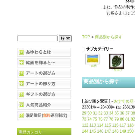
休暇
また、作品の制作
お客さまにはご
TOP
>
商品別から探す
｜サブカテゴリー
・絵画
・壁掛け
商品別から探す
[ 並び順を変更 ] -
おすすめ順
23301件～23400件 (全 23813
29
30
31
32
33
34
35
36
37
38
73
74
75
76
77
78
79
80
81
82
112
113
114
115
116
117
118
144
145
146
147
148
149
150
商品カテゴリー