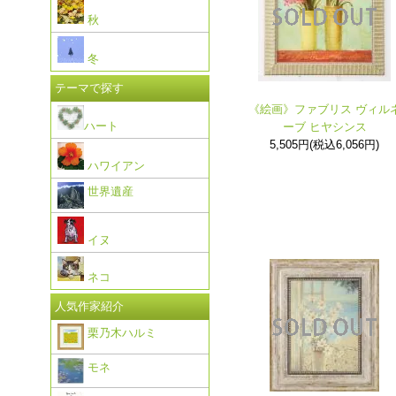
秋
冬
テーマで探す
《絵画》ファブリス ヴィル
ハート
ーブ ヒヤシンス
5,505円(税込6,056円)
ハワイアン
世界遺産
イヌ
ネコ
人気作家紹介
栗乃木ハルミ
モネ