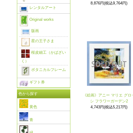
8,876円(税込9,764円)
レンタルアート
Original works
版画
星の王子さま
桜皮細工（かばざい
く）
ボタニカルフレーム
ギフト券
色から探す
《絵画》アニー マリエ グロ
シ フラワーガーデン2
黄色
4,743円(税込5,217円)
青
緑