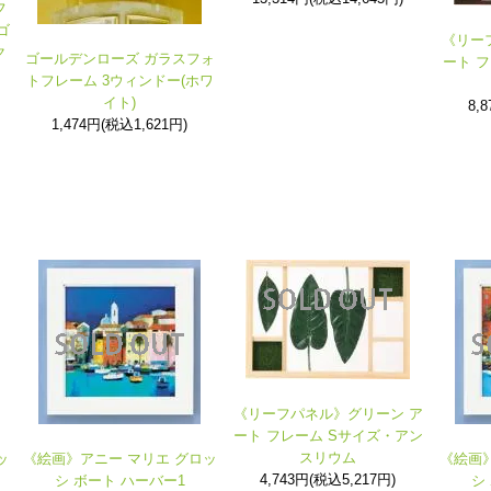
フ
ゴ
《リー
ク
ゴールデンローズ ガラスフォ
ート 
トフレーム 3ウィンドー(ホワ
イト)
8,
1,474円(税込1,621円)
《リーフパネル》グリーン ア
ート フレーム Sサイズ・アン
スリウム
ッ
《絵画》アニー マリエ グロッ
《絵画》
4,743円(税込5,217円)
シ ボート ハーバー1
シ