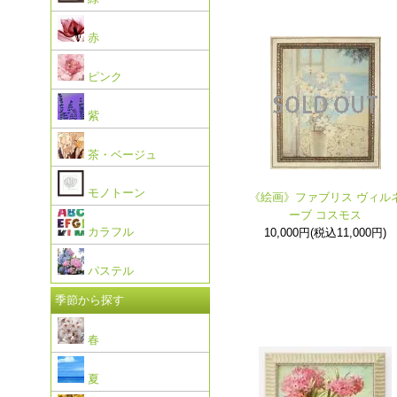
赤
ピンク
紫
茶・ベージュ
モノトーン
《絵画》ファブリス ヴィル
ーブ コスモス
カラフル
10,000円(税込11,000円)
パステル
季節から探す
春
夏