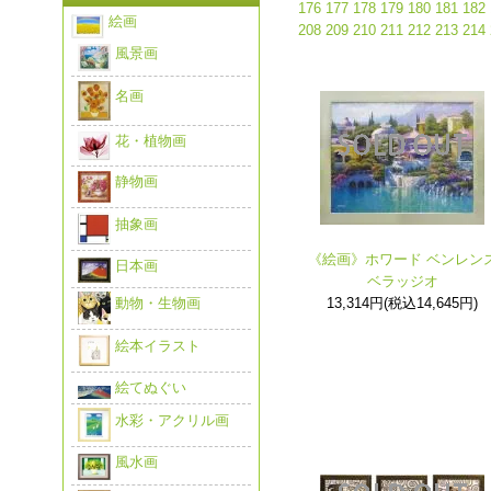
176
177
178
179
180
181
182
絵画
208
209
210
211
212
213
214
風景画
名画
花・植物画
静物画
抽象画
《絵画》ホワード ベンレン
日本画
ベラッジオ
13,314円(税込14,645円)
動物・生物画
絵本イラスト
絵てぬぐい
水彩・アクリル画
風水画