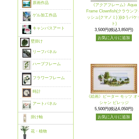
原画作品
《アクアフレーム》Aqua
Frame Clownfish(クラウン
ゲル加工作品
ッシュ(クマノミ) )(ゆうパケ
ト)
キャンバスアート
3,500円(税込3,850円)
お気に入りに追加
壁掛け
リーフパネル
ハーブフレーム
フラワーフレーム
時計
《絵画》ピーター モッツ オ
シャン ビレッジ
アートパネル
5,500円(税込6,050円)
掛け軸
お気に入りに追加
花・植物