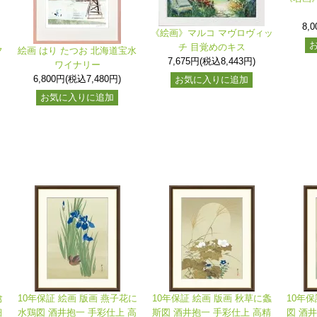
8,
《絵画》マルコ マヴロヴィッ
チ 目覚めのキス
夕
絵画 はり たつお 北海道宝水
7,675円(税込8,443円)
ワイナリー
6,800円(税込7,480円)
お気に入りに追加
お気に入りに追加
禽
10年保証 絵画 版画 燕子花に
10年保証 絵画 版画 秋草に螽
10年保
細
水鶏図 酒井抱一 手彩仕上 高
斯図 酒井抱一 手彩仕上 高精
図 酒