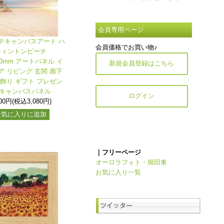
会員専用ページ
チキャンバスアート ハ
会員価格でお買い物♪
ティントンビーチ
400mm アートパネル イ
新規会員登録はこちら
ア リビング 玄関 廊下
壁飾り ギフト プレゼン
 キャンバスパネル
ログイン
800円(税込3,080円)
お気に入りに追加
｜フリーページ
オーロラフォト・堀田東
お気に入り一覧