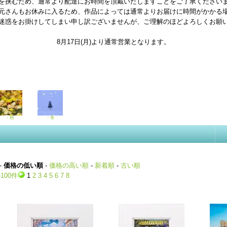
を挟むため、通常より配達にお時間を頂戴いたしますことをご了承ください
元さんもお休みに入るため、作品によっては通常よりお届けに時間がかかる
迷惑をお掛けしてしまい申し訳ございませんが、ご理解のほどよろしくお願
8月17日(月)より通常営業となります。
・秋
・冬
-
価格の低い順
-
価格の高い順
-
新着順
-
古い順
100件
1
2
3
4
5
6
7
8