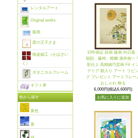
レンタルアート
Original works
版画
星の王子さま
10年保証 絵画 版画 向日葵
桜皮細工（かばざい
朝顔、藤袴、蟷螂 酒井抱一 
く）
彩仕上 高精細巧芸画 F4 イ
テリア 額入り アート リビ
ボタニカルフレーム
グ プレゼント アートフレー
おしゃれ 飾る
ギフト券
6,000円(税込6,600円)
色から探す
お気に入りに追加
黄色
青
緑