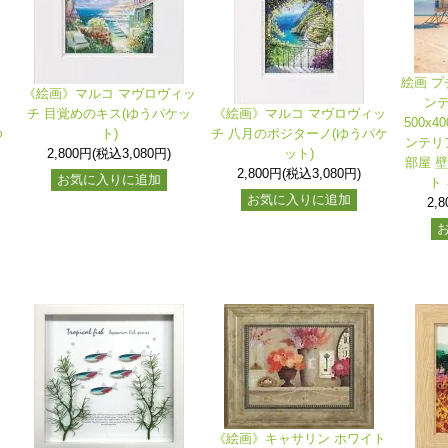
絵画 プ
《絵画》マルコ マヴロヴィッ
ン
》
チ 目覚めのキス(ゆうパケッ
《絵画》マルコ マヴロヴィッ
500x
ゆ
ト)
チ 八月のポジターノ(ゆうパケ
ンテリ
2,800円(税込3,080円)
ット)
部屋 
2,800円(税込3,080円)
お気に入りに追加
ト
お気に入りに追加
2,
《絵画》キャサリン ホワイト