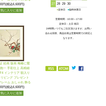
27
28
29
30
000円(税込6,600円)
■
定休日
■
臨時休業日
お気に入りに追加
営業時間：10:00～17:00
定休日：土日 祝日
24時間いつでもご注文頂けますが、お問い
合わせ回答、商品出荷は営業時間での対応と
なります。
証 絵画 版画 梅椿に鶯
井抱一 手彩仕上 高精細
F4 インテリア 額入り
 リビング プレゼント
レーム おしゃれ 飾る
000円(税込6,600円)
お気に入りに追加