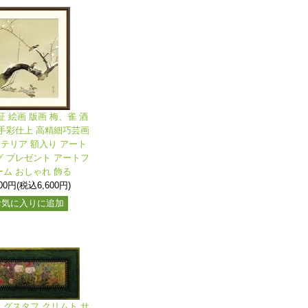
証 絵画 版画 梅、雀 酒
手彩仕上 高精細巧芸画
ンテリア 額入り アート
 プレゼント アートフ
ーム おしゃれ 飾る
000円(税込6,600円)
お気に入りに追加
グスタフ クリムト サ