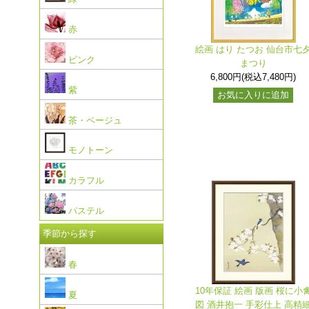
赤
絵画 はり たつお 仙台市七
ピンク
まつり
6,800円(税込7,480円)
紫
お気に入りに追加
茶・ベージュ
モノトーン
カラフル
パステル
季節から探す
春
10年保証 絵画 版画 桜に小
夏
図 酒井抱一 手彩仕上 高精