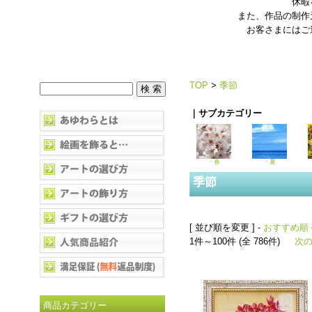
休暇
また、作品の制作
お客さまにはご
TOP
>
季節
｜サブカテゴリー
・春
・夏
季節
[ 並び順を変更 ] -
おすすめ順
1件～100件 (全 786件)
次の
商品カテゴリー