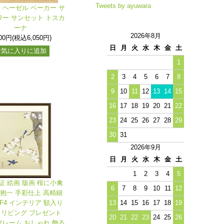
Tweets by ayuwara
ヘーゼル ベーカー サ
ー サンセット トスカ
ーナ
2026年8月
500円(税込6,050円)
日
月
火
水
木
金
土
お気に入りに追加
1
2
3
4
5
6
7
8
9
10
11
12
13
14
15
16
17
18
19
20
21
22
23
24
25
26
27
28
29
30
31
2026年9月
日
月
火
水
木
金
土
1
2
3
4
5
証 絵画 版画 桜に小禽
6
7
8
9
10
11
12
井抱一 手彩仕上 高精細
13
14
15
16
17
18
19
F4 インテリア 額入り
 リビング プレゼント
20
21
22
23
24
25
26
レーム おしゃれ 飾る