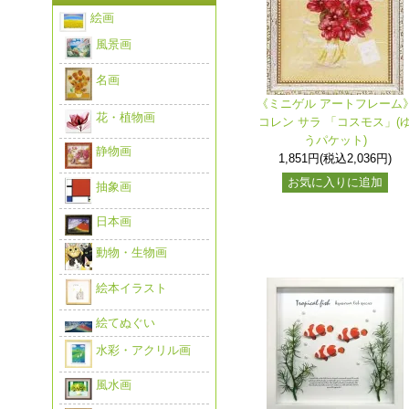
絵画
風景画
名画
《ミニゲル アートフレーム
花・植物画
コレン サラ 「コスモス」(
うパケット)
静物画
1,851円(税込2,036円)
お気に入りに追加
抽象画
日本画
動物・生物画
絵本イラスト
絵てぬぐい
水彩・アクリル画
風水画