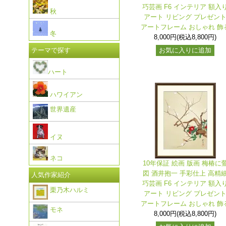
巧芸画 F6 インテリア 額入
秋
アート リビング プレゼン
アートフレーム おしゃれ 飾
冬
8,000円(税込8,800円)
お気に入りに追加
テーマで探す
ハート
ハワイアン
世界遺産
イヌ
ネコ
10年保証 絵画 版画 梅椿に
図 酒井抱一 手彩仕上 高精
人気作家紹介
巧芸画 F6 インテリア 額入
栗乃木ハルミ
アート リビング プレゼン
アートフレーム おしゃれ 飾
モネ
8,000円(税込8,800円)