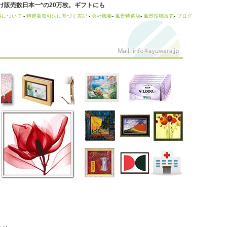
販売数日本一*の20万枚。ギフトにも
料について
-
特定商取引法に基づく表記
-
会社概要
-
風景特選店
-
風景投稿販売
-
ブログ