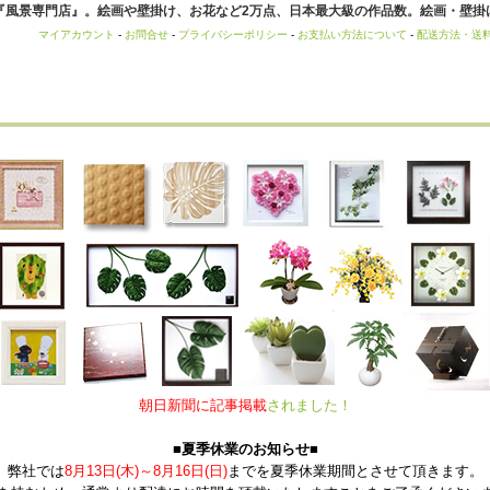
風景専門店』。絵画や壁掛け、お花など2万点、日本最大級の作品数。絵画・壁掛け
マイアカウント
-
お問合せ
-
プライバシーポリシー
-
お支払い方法について
-
配送方法・送
朝日新聞に記事掲載
されました！
■夏季休業のお知らせ■
弊社では
8月13日(木)～8月16日(日)
までを夏季休業期間とさせて頂きます。