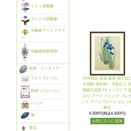
ミディ胡蝶蘭
マイクロ胡蝶蘭
光触媒アートフラワ
ー
光触媒観葉植物
雑貨・インテリア
フォトフレーム
10年保証 絵画 版画 燕子花
水鶏図 酒井抱一 手彩仕上 
精細巧芸画 F4 インテリア 
額縁（フレーム）
入り アート リビング プレ
ント アートフレーム おしゃ
バッグ
飾る
6,000円(税込6,600円)
傘
お気に入りに追加
食品