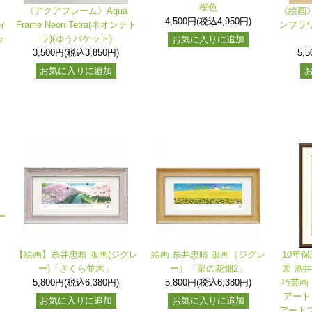
桜色
《アクアフレーム》Aqua
《絵画》
4,500円(税込4,950円)
フィ
Frame Neon Tetra(ネオンテト
ンフラワ
ッ
ラ)(ゆうパケット)
お気に入りに追加
3,500円(税込3,850円)
5,
お気に入りに追加
ー
【絵画】糸井忠晴 版画(ジグレ
絵画 糸井忠晴 版画（ジグレ
10年保
ー)「さくら並木」
ー）「菜の花畑2」
図 酒
5,800円(税込6,380円)
5,800円(税込6,380円)
巧芸画 
アート
お気に入りに追加
お気に入りに追加
アートフ